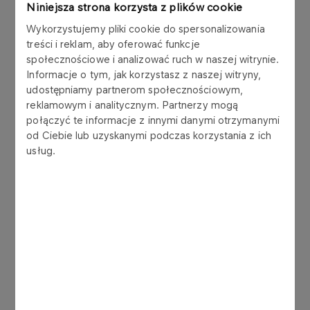
próby to mogę odkręcić gaz i przejechać szybko.
Niniejsza strona korzysta z plików cookie
Niestety uślizgnęło się tylnie koło i niegroźnie
Wykorzystujemy pliki cookie do spersonalizowania
upadłem. Na szczęście nic nie stało się ani mi, ani
treści i reklam, aby oferować funkcje
motocyklowi. Mam tylko porwane spodnie i
społecznościowe i analizować ruch w naszej witrynie.
koszulkę. Straciłem niewiele, bo około 10 sekund.
Informacje o tym, jak korzystasz z naszej witryny,
Mogłem dalej jechać. To dobrze, że stało się to
udostępniamy partnerom społecznościowym,
od razu na początku zawodów. Teraz inaczej,
reklamowym i analitycznym. Partnerzy mogą
bardziej ostrożnie będę patrzył na te zawody. Ten
połączyć te informacje z innymi danymi otrzymanymi
krótki prolog nie ma większego wpływu na wynik
od Ciebie lub uzyskanymi podczas korzystania z ich
usług.
całych zawodów. Służy nam bardziej do
wyregulowania motocykli - powiedział Jakub
Przygoński.
Nie czuje się najlepiej w tego typu terenie. Wiem
jednak, że wraz z upływem kilometrów będzie
lepiej. Liczę na nawigacyjne partie, w których
jestem bardzo dobry i chcę zdobyć punkty do
Mistrzostw Świata. Zdaję sobie jednak sprawę, że
jest to wyjątkowo trudny rajd o typowej dla