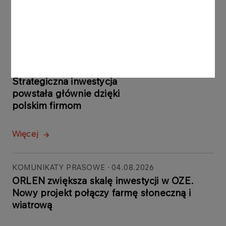
KOMUNIKATY
05.08.2026
PRASOWE
ORLEN uruchomił Morski
Terminal Przeładunkowy na
Martwej Wiśle w Gdańsku.
Strategiczna inwestycja
powstała głównie dzięki
polskim firmom
Więcej
KOMUNIKATY PRASOWE
04.08.2026
ORLEN zwiększa skalę inwestycji w OZE.
Nowy projekt połączy farmę słoneczną i
wiatrową