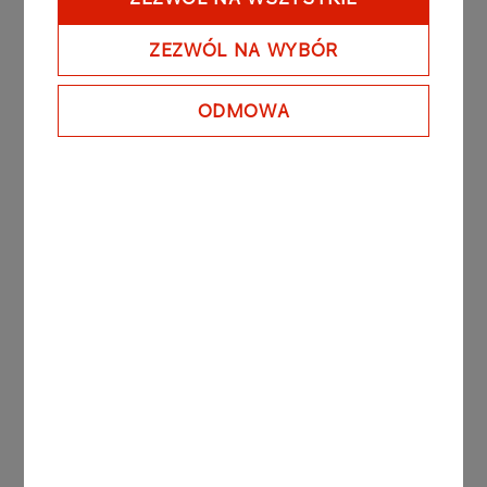
Etap II 29 maja Arbatax-Arborea (Coast to Coast)
Etap III 30 maja Arborea-Arborea (Ring, towards
ZEZWÓL NA WYBÓR
South and Sulcis)
Etap IV 31 maja Arborea-Alghero
ODMOWA
Etap V 1 czerwca Alghero-San Teodoro
Inne aktualności
KOMUNIKATY PRASOWE
06.08.2026
Grupa ORLEN notuje rekordowe zyski z
rynków zagranicznych
Więcej