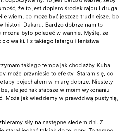
eń, odpoczywamy. To jest bardzo ważne, żeby
mość, że to jest dopiero środek rajdu i druga
Nie wiem, co może być jeszcze trudniejsze, bo
 w historii Dakaru. Bardzo dobrze nam to
ie można było poleżeć w wannie. Myślę, że
o walki. I z takiego letargu i lenistwa
trzymam takiego tempa jak chociażby Kuba
dy może przyniesie to efekty. Staram się, co
y etapy pojechałem w miarę dobrze. Niestety
łabe, ale jednak słabsze w moim wykonaniu i
ć. Może jak wiedziemy w prawdziwą pustynię,
bieramy siły na następne siedem dni. Z
ę starał jechać tak jak do tej pory. To tempo