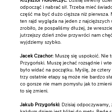
Krzysztof Hołowczyc:
Dzisiaj świetny dzi
odpocząć i nabrać sił. Trzeba mieć świado
część ma być dużo cięższa niż pierwsza. 
ten rajd wygląda na jeden z najcięższych
zrobiło, że pospaliśmy dłużej, że wreszc
jutrzejszy dzień znów przywróci nam chęć d
wyjdziemy szybko.
Jacek Czachor:
Muszę się uspokoić. Nie 
Przygoński. Muszę jechać rozsądnie i wte
było widać na początku. Myślę, że czter
trzy ostatnie etapy są może nie bardzo s
co gorsze nie mam pomysłu jak to zmieni
to się zmieni.
Jakub Przygoński:
Dzisiaj odpoczywamy, z
każdym dniem jest bliżej do mety. Będę si