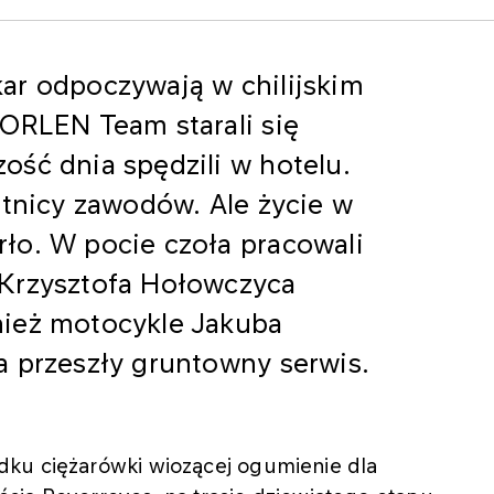
ar odpoczywają w chilijskim
 ORLEN Team starali się
ść dnia spędzili w hotelu.
stnicy zawodów. Ale życie w
ło. W pocie czoła pracowali
 Krzysztofa Hołowczyca
nież motocykle Jakuba
a przeszły gruntowny serwis.
dku ciężarówki wiozącej ogumienie dla