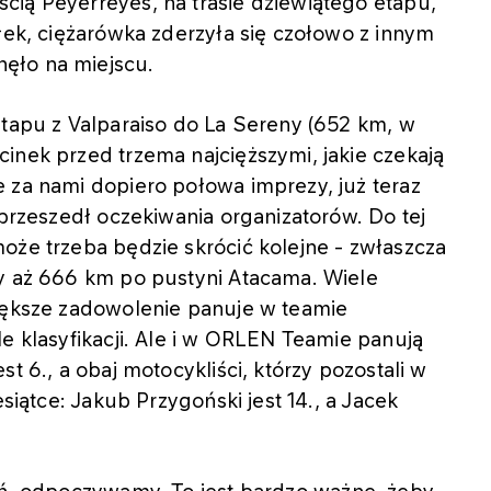
cią Peyerreyes, na trasie dziewiątego etapu,
ałek, ciężarówka zderzyła się czołowo z innym
ęło na miejscu.
etapu z Valparaiso do La Sereny (652 km, w
inek przed trzema najcięższymi, jakie czekają
 za nami dopiero połowa imprezy, już teraz
 przeszedł oczekiwania organizatorów. Do tej
oże trzeba będzie skrócić kolejne - zwłaszcza
zy aż 666 km po pustyni Atacama. Wiele
większe zadowolenie panuje w teamie
le klasyfikacji. Ale i w ORLEN Teamie panują
t 6., a obaj motocykliści, którzy pozostali w
esiątce: Jakub Przygoński jest 14., a Jacek