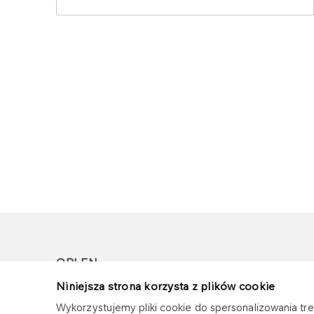
ORLEN
Niniejsza strona korzysta z plików cookie
Copyright © 1996-2026
Wykorzystujemy pliki cookie do spersonalizowania treś
Wszystkie prawa zastrzeżone