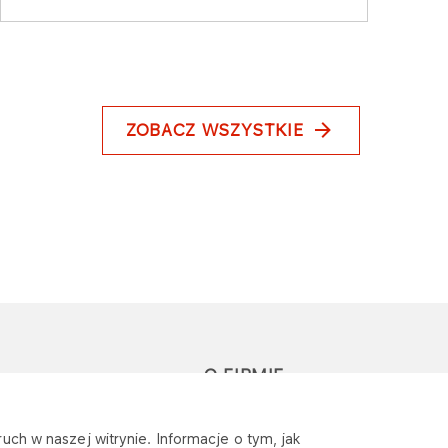
ZOBACZ WSZYSTKIE
O FIRMIE
głoś zapytanie lub
Sponsoring
uch w naszej witrynie. Informacje o tym, jak
eklamację