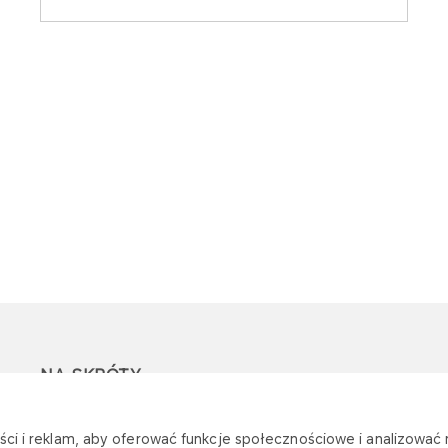
NA SKRÓTY
Ostrzeżenie przed
Przetargi
Z
ci i reklam, aby oferować funkcje społecznościowe i analizować r
oszustwami
r