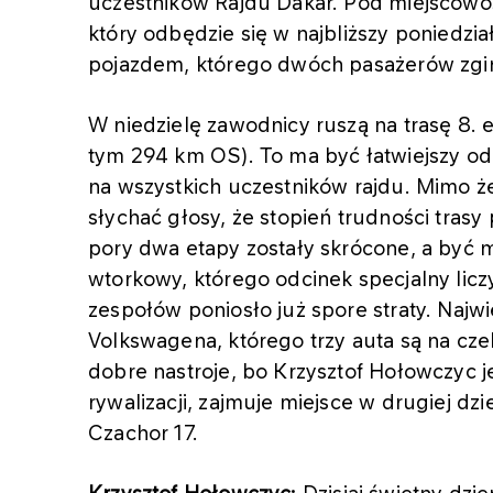
uczestników Rajdu Dakar. Pod miejscowoś
który odbędzie się w najbliższy poniedzi
pojazdem, którego dwóch pasażerów zgin
W niedzielę zawodnicy ruszą na trasę 8. 
tym 294 km OS). To ma być łatwiejszy odc
na wszystkich uczestników rajdu. Mimo że
słychać głosy, że stopień trudności trasy
pory dwa etapy zostały skrócone, a być m
wtorkowy, którego odcinek specjalny lic
zespołów poniosło już spore straty. Naj
Volkswagena, którego trzy auta są na cze
dobre nastroje, bo Krzysztof Hołowczyc jes
rywalizacji, zajmuje miejsce w drugiej dzi
Czachor 17.