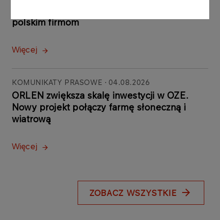
powstała głównie dzięki
polskim firmom
Więcej
KOMUNIKATY PRASOWE
04.08.2026
ORLEN zwiększa skalę inwestycji w OZE.
Nowy projekt połączy farmę słoneczną i
wiatrową
Więcej
ZOBACZ WSZYSTKIE