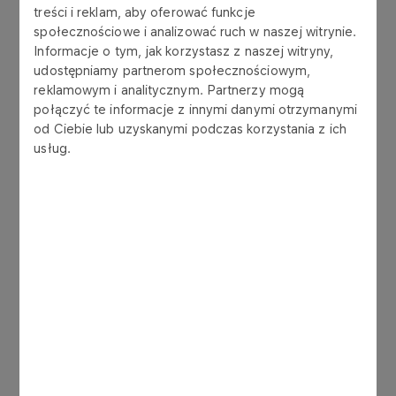
- Darowizna z PKN przesądziła o sukcesie naszej
treści i reklam, aby oferować funkcje
zbiórki. Cieszymy się, bo to oznacza, że pomnik
społecznościowe i analizować ruch w naszej witrynie.
powstanie szybciej niż myśleliśmy - przyznaje
Informacje o tym, jak korzystasz z naszej witryny,
współorganizatorka akcji budowy pomnika Dorota
udostępniamy partnerom społecznościowym,
reklamowym i analitycznym. Partnerzy mogą
Zaręba. Dodaje, że realizacja projektu to w dużej
połączyć te informacje z innymi danymi otrzymanymi
mierze zasługa firmy zaangażowanej społecznie
od Ciebie lub uzyskanymi podczas korzystania z ich
w lokalne inicjatywy. - Im więcej będzie firm
usług.
odpowiedzialnych społecznie, tym mieszkańcy
mają większe szanse na realizację inicjatyw
służących każdemu pokoleniu. Postać druha
Milke jest doskonałym przykładem łączenia
pokoleń, zaangażowania i pracy na rzecz
rozwoju, miłości, tolerancji, nauczyciela i
społecznika. Te wartości są bardzo cenne i należy
je upowszechniać właśnie dzięki takim partnerom,
którzy wiedzą, czym jest społeczna
odpowiedzialność.
Decyzję o przyznaniu wsparcia na rzecz budowy