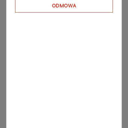
ODMOWA
Inne aktualności
KOMUNIKATY PRASOWE
06.08.2026
Grupa ORLEN notuje rekordowe zyski z
rynków zagranicznych
Więcej
KOMUNIKATY
05.08.2026
PRASOWE
ORLEN uruchomił Morski
Terminal Przeładunkowy na
Martwej Wiśle w Gdańsku.
Strategiczna inwestycja