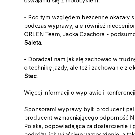
oswajaniu się z motocyklem.
- Pod tym względem bezcenne okazały si
podczas wyprawy, ale również nieocenion
ORLEN Team, Jacka Czachora - podsum
Saleta
.
- Doradzał nam jak się zachować w trudny
o technikę jazdy, ale też i zachowanie z 
Stec
.
Więcej informacji o wyprawie i konferen
Sponsorami wyprawy byli: producent pal
producent wzmacniającego odporność Nu
Polska, odpowiadająca za dostarczenie i
podróży, ich właściwe wyposażenie, a tak