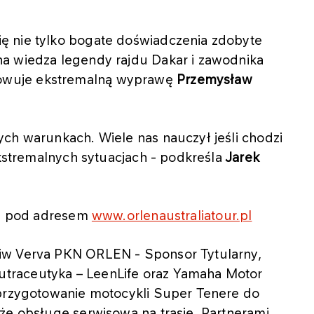
ę nie tylko bogate doświadczenia zdobyte
a wiedza legendy rajdu Dakar i zawodnika
owuje ekstremalną wyprawę
Przemysław
ch warunkach. Wiele nas nauczył jeśli chodzi
ekstremalnych sytuacjach - podkreśla
Jarek
cji pod adresem
www.orlenaustraliatour.pl
iw Verva PKN ORLEN - Sponsor Tytularny,
traceutyka – LeenLife oraz Yamaha Motor
 przygotowanie motocykli Super Tenere do
że obsługę serwisową na trasie. Partnerami