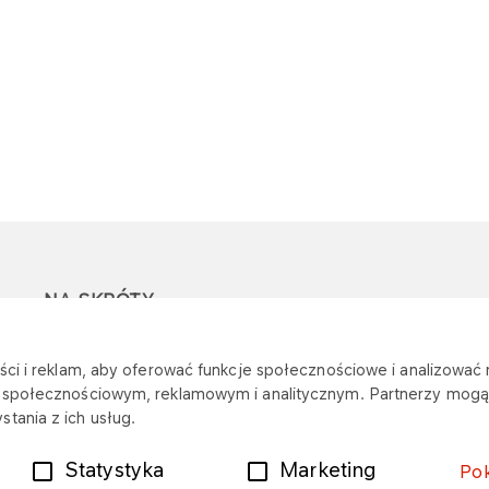
NA SKRÓTY
Ostrzeżenie przed
Przetargi
Z
ci i reklam, aby oferować funkcje społecznościowe i analizować r
oszustwami
r
m społecznościowym, reklamowym i analitycznym. Partnerzy mogą 
Dotacje
tania z ich usług.
Mapa stacji
Plany zakupowe
Statystyka
Marketing
Po