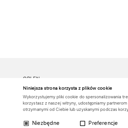
ORLEN
Niniejsza strona korzysta z plików cookie
Copyright © 1996-2026
Wykorzystujemy pliki cookie do spersonalizowania treś
Wszystkie prawa zastrzeżone
korzystasz z naszej witryny, udostępniamy partnero
otrzymanymi od Ciebie lub uzyskanymi podczas korzys
Wybór
Niezbędne
Preferencje