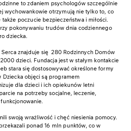
 rodzinne to zdaniem psychologów szczególnie
rej wychowankowie otrzymują nie tylko to, co
e także poczucie bezpieczeństwa i miłości.
a przy pokonywaniu trudów dnia codziennego
o dziecka.
 Serca znajduje się 280 Rodzinnych Domów
2000 dzieci. Fundacja jest w stałym kontakcie
rzeb stara się dostosowywać określone formy
 Dziecka objęci są programem
uje dla dzieci i ich opiekunów letni
rcie na potrzeby socjalne, leczenie,
 funkcjonowanie.
li swoją wrażliwość i chęć niesienia pomocy.
przekazali ponad 16 mln punktów, co w