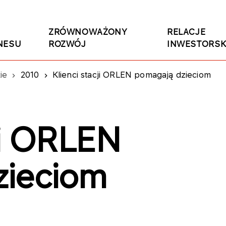
ZRÓWNOWAŻONY
RELACJE
NESU
ROZWÓJ
INWESTORSK
ie
2010
Klienci stacji ORLEN pomagają dzieciom
ji ORLEN
zieciom