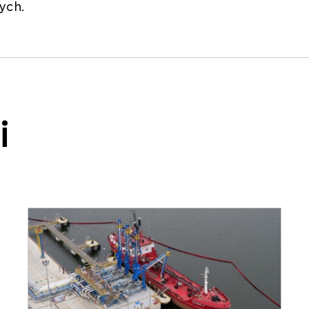
ych.
i