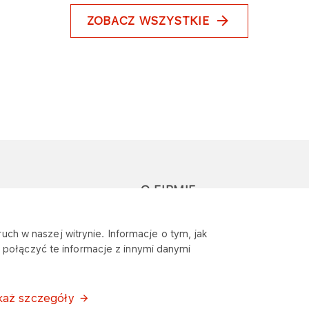
ZOBACZ WSZYSTKIE
O FIRMIE
głoś zapytanie lub
Sponsoring
uch w naszej witrynie. Informacje o tym, jak
eklamację
połączyć te informacje z innymi danymi
Wymagania
bezpieczeństwa
każ szczegóły