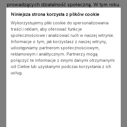
prowadzących działalność społeczną. W tym roku
Partnerem Głównym konkursu został PKN
Niniejsza strona korzysta z plików cookie
ORLEN. Jacek Krawiec, Prezes Zarządu firmy,
Wykorzystujemy pliki cookie do spersonalizowania
wręczył laur w kategorii „Twarz kampanii
treści i reklam, aby oferować funkcje
społecznej”, w której nagrodzono popularnego
społecznościowe i analizować ruch w naszej witrynie.
kierowcę rajdowego i członka załogi ORLEN Team
Informacje o tym, jak korzystasz z naszej witryny,
Krzysztofa Hołowczyca.
udostępniamy partnerom społecznościowym,
reklamowym i analitycznym. Partnerzy mogą
PKN ORLEN jest firmą społecznie odpowiedzialną,
połączyć te informacje z innymi danymi otrzymanymi
tym samym intensywnie angażujemy się w
od Ciebie lub uzyskanymi podczas korzystania z ich
działalność charytatywną. Prowadzimy Fundację
usług.
„Dar Serca”, realizujemy program wolontariatu
pracowniczego, braliśmy udział w odbudowie
Ośrodka Szkolno-Wychowawczego dla
Niewidomych w Laskach, wspieramy ochronę
zdrowia, kulturę, naukę i sport. Naturalna jest więc
nasz współpraca z organizatorami konkursu
„Gwiazdy Dobroczynności” – inicjatywy