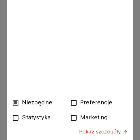
pozwalającej nagrodzić osoby najbardziej
zaangażowane w działalność dobroczynną. Miło
mi, że w tym gronie znalazł się Krzysztof
Hołowczyc, który poza pasją sportową
realizowaną w ramach zespołu ORLEN Team,
dzieli z nami zainteresowanie problemami
społecznymi - powiedział
Jacek Krawiec, Prezes
Zarządu PKN ORLEN.
W ramach konkursu „Gwiazdy Dobroczynności”
przyznawane są wyróżnienia w kategoriach:
„Wolontariusz”, „Twarz kampanii społecznej”,
„Darczyńca organizacji społecznej”,
„Zaangażowanie w program społeczny firmy” oraz
Wybór
Niezbędne
Preferencje
„Własna działalność społeczna”. W drodze
zgody
otwartego plebiscytu została stworzona lista
Statystyka
Marketing
kandydatów do tytułu, z których Kapituła
Konkursu w składzie: Nina Terentiew, Członek
Pokaż szczegóły
Zarządu, Dyrektor Programowy Telewizji Polsat