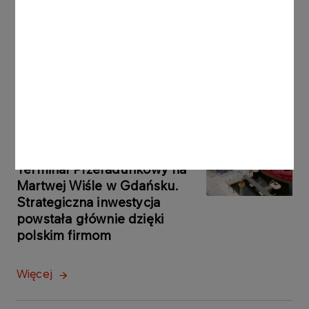
Grupa ORLEN notuje rekordowe zyski z
rynków zagranicznych
Więcej
KOMUNIKATY
05.08.2026
PRASOWE
ORLEN uruchomił Morski
Terminal Przeładunkowy na
Martwej Wiśle w Gdańsku.
Strategiczna inwestycja
powstała głównie dzięki
polskim firmom
Więcej