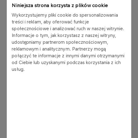
Specjalne Polska”, które jest członkiem Polskiego
Niniejsza strona korzysta z plików cookie
Komitetu Olimpijskiego oraz międzynarodowej
Wykorzystujemy pliki cookie do spersonalizowania
organizacji Special Olimpic Inc. założonej w latach
treści i reklam, aby oferować funkcje
60-tych XX wieku w USA przez Eunice Kennedy
społecznościowe i analizować ruch w naszej witrynie.
Shriver – siostrę prezydenta Jonha Kennedy`ego.
Informacje o tym, jak korzystasz z naszej witryny,
udostępniamy partnerom społecznościowym,
Sportowcy rywalizować będą m.in. w piłce nożnej,
reklamowym i analitycznym. Partnerzy mogą
koszykówce, lekkoatletyce, badmintonie, tenisie,
połączyć te informacje z innymi danymi otrzymanymi
tenisie stołowym, trójboju siłowym, jeździe
od Ciebie lub uzyskanymi podczas korzystania z ich
szybkiej na wrotkach oraz bowlingu. Uczestników
usług.
zmagań gościć będą warszawskie areny
sportowe, wśród których znalazły się między
innymi: stadion Legii, Torwar oraz obiekty SGGW i
AWF.
- Jesteśmy przekonani, że Europejskie Letnie
Igrzyska Olimpiad Specjalnych przyczynią się do
przełamania barier, które tak często nadal
oddzielają osoby sprawne i niepełnosprawne.