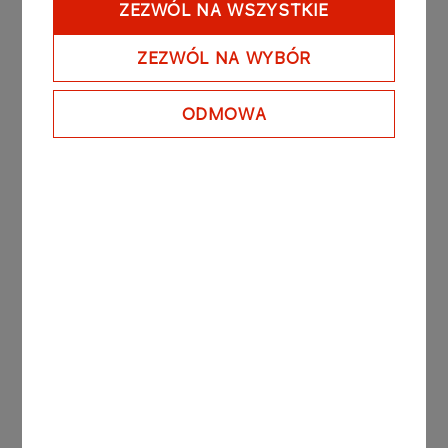
ZEZWÓL NA WSZYSTKIE
innymi Książę Albert II, Sepp Blater – Prezydent
FIFA, Massimo Moratti – właściciel Interu
ZEZWÓL NA WYBÓR
Mediolan, byli znakomici piłkarze: Pele, Johann
Cruyff, Emilio Butrageno, jak również politycy
ODMOWA
reprezentujący europejskie rządy oraz władze
Unii Europejskiej.
Inne aktualności
KOMUNIKATY PRASOWE
06.08.2026
Grupa ORLEN notuje rekordowe zyski z
rynków zagranicznych
Więcej