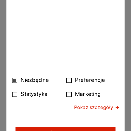
Dzięki tego typu zawodom niepełnosprawni
sportowcy mają szansę wzięcia udziału w
rywalizacji na wysokim poziomie, a kibice
uczestniczyć będą w zawodach, w których
najpełniej znajduje potwierdzenie idea barona
Pierre de Coubertina, że najważniejszy w sporcie
jest udział w rywalizacji i przełamanie własnych
słabości - powiedział
Jacek Krawiec, Prezes
Zarządu PKN ORLEN
.
Uroczysta ceremonia otwarcia Igrzysk odbędzie
Wybór
Niezbędne
Preferencje
się 18 września na stadionie Legii. Swój udział w
zgody
uroczystości zapowiadają zarówno Prezydent
Statystyka
Marketing
Bronisław Komorowski, który objął honorowy
patronat nad zawodami oraz Premier Donald Tusk,
Pokaż szczegóły
stojący na czele Komitetu Honorowego Igrzysk.
Podczas zawodów spodziewani są również goście
zagraniczni, wśród których znajdą się między