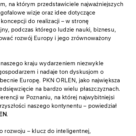
um, na którym przedstawiciele najważniejszych
ługofalowe wizje oraz idee dotyczące
oncepcji do realizacji – w stronę
jny, podczas którego ludzie nauki, biznesu,
iować rozwój Europy i jego zrównoważony
la naszego kraju wydarzeniem niezwykle
ę gospodarzem i nadaje ton dyskusjom o
obecnie Europę. PKN ORLEN, jako największa
zedsięwzięcie na bardzo wielu płaszczyznach.
encji w Poznaniu, na której najwybitniejsi
zyszłości naszego kontynentu – powiedział
LEN
.
 rozwoju – klucz do inteligentnej,