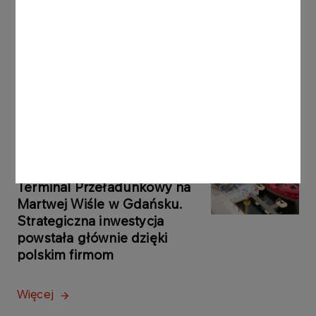
KOMUNIKATY PRASOWE
06.08.2026
Grupa ORLEN notuje rekordowe zyski z
rynków zagranicznych
Więcej
KOMUNIKATY
05.08.2026
PRASOWE
ORLEN uruchomił Morski
Terminal Przeładunkowy na
Martwej Wiśle w Gdańsku.
Strategiczna inwestycja
powstała głównie dzięki
polskim firmom
Więcej