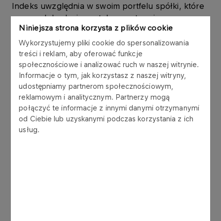
Indeks uwzględnia w swoim portfelu spółki, które
w ramach badania zostały pozytywnie
Niniejsza strona korzysta z plików cookie
zweryfikowane przez Partnerów Projektu, czyli
Giełdę Papierów Wartościowych, firmę Deloitte
Wykorzystujemy pliki cookie do spersonalizowania
Polska oraz Stowarzyszenie Emitentów
treści i reklam, aby oferować funkcje
Giełdowych.
społecznościowe i analizować ruch w naszej witrynie.
Informacje o tym, jak korzystasz z naszej witryny,
udostępniamy partnerom społecznościowym,
- Nowoczesny, odpowiedzialny biznes to nie tylko
reklamowym i analitycznym. Partnerzy mogą
generowanie zysków i działanie zgodne z
połączyć te informacje z innymi danymi otrzymanymi
zasadami prawa, ale też kierowanie się zasadami
od Ciebie lub uzyskanymi podczas korzystania z ich
etyki w codziennych działaniach oraz mądre
usług.
wspieranie inicjatyw i potrzeb społecznych. Te
wszystkie obszary aktywności PKN ORLEN są
oceniane przez naszych interesariuszy. Respect
Index jak żaden inny wskaźnik pozwala na
rzetelną ocenę aktywności spółek w tak różnych
obszarach, ocenę zdolności łączenia własnych
interesów z celami społecznymi oraz z dążeniem
do poprawy warunków otoczenia biznesowego i