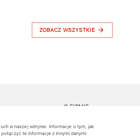
ZOBACZ WSZYSTKIE
O FIRMIE
głoś zapytanie lub
Sponsoring
uch w naszej witrynie. Informacje o tym, jak
eklamację
połączyć te informacje z innymi danymi
Wymagania