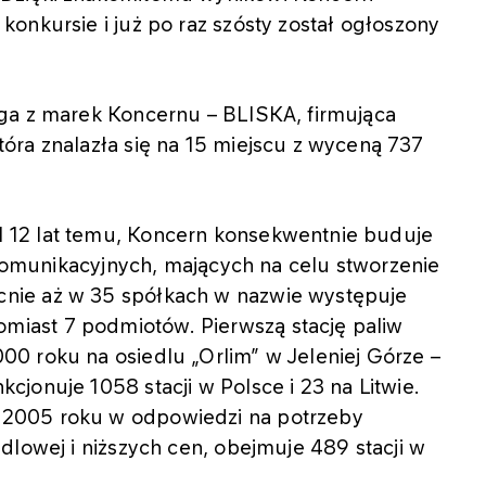
onkursie i już po raz szósty został ogłoszony
ga z marek Koncernu – BLISKA, firmująca
óra znalazła się na 15 miejscu z wyceną 737
 12 lat temu, Koncern konsekwentnie buduje
ń komunikacyjnych, mających na celu stworzenie
nie aż w 35 spółkach w nazwie występuje
iast 7 podmiotów. Pierwszą stację paliw
0 roku na osiedlu „Orlim” w Jeleniej Górze –
jonuje 1058 stacji w Polsce i 23 na Litwie.
2005 roku w odpowiedzi na potrzeby
dlowej i niższych cen, obejmuje 489 stacji w