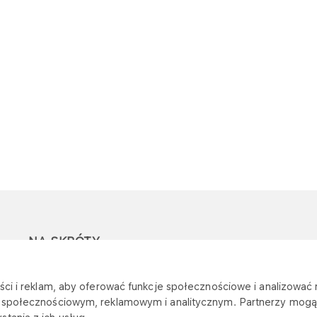
NA SKRÓTY
Ostrzeżenie przed
Przetargi
Z
ci i reklam, aby oferować funkcje społecznościowe i analizować r
oszustwami
r
m społecznościowym, reklamowym i analitycznym. Partnerzy mogą 
Dotacje