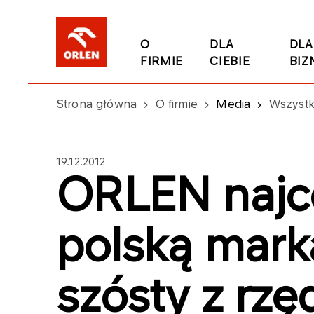
O
DLA
DLA
FIRMIE
CIEBIE
BIZ
Strona główna
O firmie
Media
Wszystk
19.12.2012
ORLEN najc
polską mark
szósty z rzę