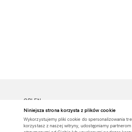
ORLEN
Niniejsza strona korzysta z plików cookie
Copyright © 1996-2026
Wykorzystujemy pliki cookie do spersonalizowania treś
Wszystkie prawa zastrzeżone
korzystasz z naszej witryny, udostępniamy partnero