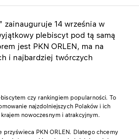
” zainauguruje 14 września w
yjątkowy plebiscyt pod tą samą
atorem jest PKN ORLEN, ma na
ch i najbardziej twórczych
biscytem czy rankingiem popularności. To
romowanie najzdolniejszych Polaków i ich
ię krajem nowoczesnym i atrakcyjnym.
kie przyświeca PKN ORLEN. Dlatego chcemy