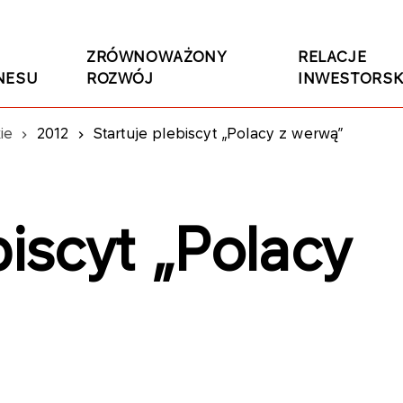
ZRÓWNOWAŻONY
RELACJE
NESU
ROZWÓJ
INWESTORSK
ie
2012
Startuje plebiscyt „Polacy z werwą”
biscyt „Polacy