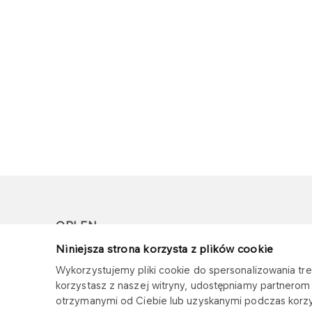
ORLEN
Niniejsza strona korzysta z plików cookie
Copyright © 1996-2026
Wykorzystujemy pliki cookie do spersonalizowania treś
Wszystkie prawa zastrzeżone
korzystasz z naszej witryny, udostępniamy partnero
otrzymanymi od Ciebie lub uzyskanymi podczas korzys