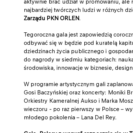
aktywnie brać udział w promowaniu, ale 
najbardziej twórczych ludzi w różnych dz
Zarządu PKN ORLEN
.
Tegoroczna gala jest zapowiedzią coroczn
odbywać się w będzie pod kuratelą kapit
dziedzinach życia publicznego i gospod
do nagrody w siedmiu kategoriach: nauka
środowiska, innowacje w biznesie, design 
W programie artystycznym gali zaplanowa
Gosi Baczyńskiej oraz koncerty: Moniki B
Orkiestry Kameralnej Aukso i Marka Mos
wieczoru - po raz pierwszy w Polsce – wy
młodego pokolenia – Lana Del Rey.