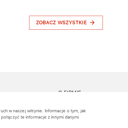
ZOBACZ WSZYSTKIE
O FIRMIE
głoś zapytanie lub
Sponsoring
uch w naszej witrynie. Informacje o tym, jak
eklamację
połączyć te informacje z innymi danymi
Wymagania
bezpieczeństwa