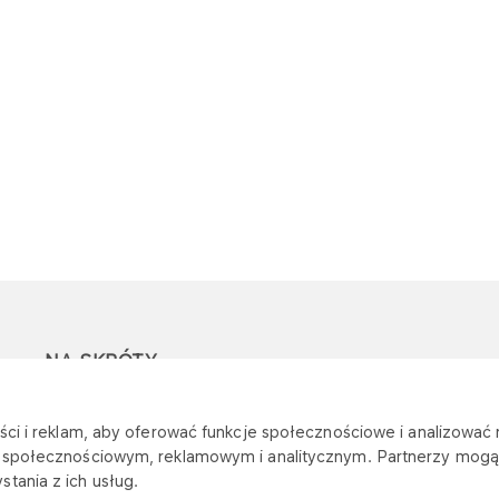
NA SKRÓTY
Ostrzeżenie przed
Przetargi
Z
ci i reklam, aby oferować funkcje społecznościowe i analizować r
oszustwami
r
m społecznościowym, reklamowym i analitycznym. Partnerzy mogą 
Dotacje
tania z ich usług.
Mapa stacji