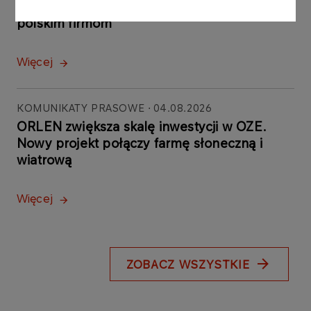
powstała głównie dzięki
polskim firmom
Więcej
KOMUNIKATY PRASOWE
04.08.2026
ORLEN zwiększa skalę inwestycji w OZE.
Nowy projekt połączy farmę słoneczną i
wiatrową
Więcej
ZOBACZ WSZYSTKIE