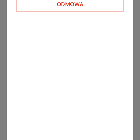
ODMOWA
Inne aktualności
KOMUNIKATY PRASOWE
06.08.2026
Grupa ORLEN notuje rekordowe zyski z
rynków zagranicznych
Więcej
KOMUNIKATY
05.08.2026
PRASOWE
ORLEN uruchomił Morski
Terminal Przeładunkowy na
Martwej Wiśle w Gdańsku.
Strategiczna inwestycja