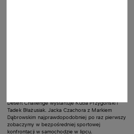
Driftingowych Mistrzostw Polski 2013. Będzie to
najnowocześniejsze auto do driftu w Polsce, o
mocy ponad 1000 KM, więc nie mogę się już
doczekać jazdy – powiedział
Kuba Przygoński
.
Starty ORLEN Team w tym sezonie rozpoczął już
Tadeusz Błażusiak, który w spektakularnym stylu
zdobył tytuł SuperEnduro, teraz kolej na
EnduroCross. Z kolei już za kilka dni na trasie
zobaczymy Adama Małysza i Rafa Martona w Italia
Baja. Ich plany na cały rok to zarówno udział w
wybranych eliminacjach mistrzostw świata cross-
country, jak i imprezach niższej rangi. Niecałe dwa
tygodnie później - 4 kwietnia – na trasę Abu Dhabi
Desert Challenge wystartuje Kuba Przygoński i
Tadek Błażusiak. Jacka Czachora z Markiem
Dąbrowskim najprawdopodobniej po raz pierwszy
zobaczymy w bezpośredniej sportowej
konfrontacji w samochodzie w lipcu.