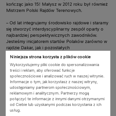
kończąc jako 15! Małysz w 2012 roku był również
Mistrzem Polski Rajdów Terenowych.
– Od lat integrujemy środowisko rajdowe i staramy
się stworzyć interdyscyplinarny zespół oparty o
najbardziej perspektywicznych zawodników.
Jesteśmy inicjatorem startów Polaków zarówno w
rajdzie Dakar, jak i pozostałych
międzynarodowych rajdach terenowych cross-
Niniejsza strona korzysta z plików cookie
country. Taką pozycję wypracowaliśmy sobie
Wykorzystujemy pliki cookie do spersonalizowania
dzięki konsekwentnym inwestycjom w rozwój
treści i reklam, aby oferować funkcje
potencjału naszych zawodników. Teraz
społecznościowe i analizować ruch w naszej witrynie.
wkraczamy w nową fazę projektu. W tym
Informacje o tym, jak korzystasz z naszej witryny,
kontekście włączenie Adama Małysza do ORLEN
udostępniamy partnerom społecznościowym,
Team jest naturalną konsekwencją naszych
reklamowym i analitycznym. Partnerzy mogą
działań – powiedział
Jacek Krawiec, Prezes
połączyć te informacje z innymi danymi otrzymanymi
Zarządu PKN ORLEN
.
od Ciebie lub uzyskanymi podczas korzystania z ich
usług.