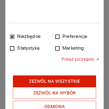
Proces zabezpieczania przed utratą kluczowych
specjalistów oraz kompetencji opiera się na kilku
elementach. Jednym z nich jest odpowiednio
wczesne układanie planów następstw dla
wysokospecjalistycznych stanowisk
produkcyjnych. Wymaga to od menedżerów
Wybór
Niezbędne
Preferencje
umiejętności budowania potencjału zespołu, na
zgody
co zwracamy uwagę w procesie rozwoju kadry
Statystyka
Marketing
kierowniczej.
Pokaż szczegóły
Zachęcamy naszych pracowników do rozwoju
kompetencji, wiedząc, że na tym procesie zyskują
zawsze obie strony: pracownik i pracodawca.
Chcąc ułatwić pracownikom dostęp do bazy
ZEZWÓL NA WSZYSTKIE
wiedzy o wymaganiach na poszczególnych
stanowiskach, przygotowaliśmy aplikację
ZEZWÓL NA WYBÓR
informatyczną, tzw. matrycę ścieżek karier, która
pozwala na szybkie wyszukanie informacji o
ODMOWA
danym stanowisku i możliwych ścieżkach rozwoju