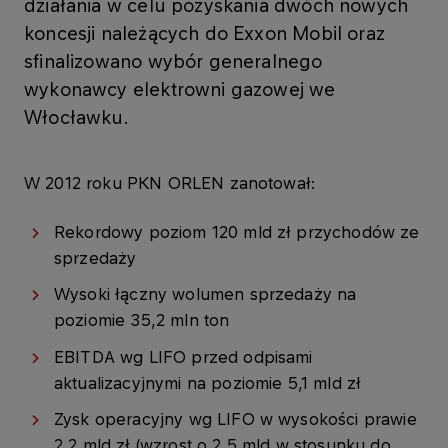
działania w celu pozyskania dwóch nowych
koncesji należących do Exxon Mobil oraz
sfinalizowano wybór generalnego
wykonawcy elektrowni gazowej we
Włocławku.
W 2012 roku PKN ORLEN zanotował:
Rekordowy poziom 120 mld zł przychodów ze
sprzedaży
Wysoki łączny wolumen sprzedaży na
poziomie 35,2 mln ton
EBITDA wg LIFO przed odpisami
aktualizacyjnymi na poziomie 5,1 mld zł
Zysk operacyjny wg LIFO w wysokości prawie
2,2 mld zł (wzrost o 2,5 mld w stosunku do