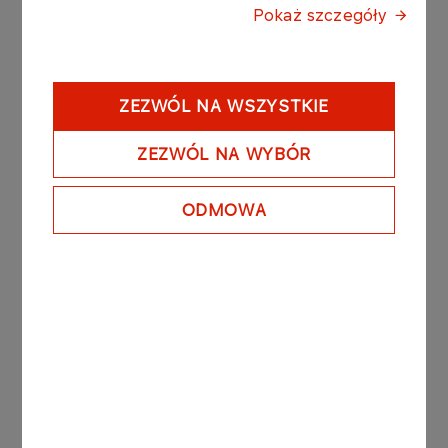
Pokaż szczegóły
KOMUNIKATY PRASOWE
06.08.2026
ZEZWÓL NA WSZYSTKIE
Grupa ORLEN notuje rekordowe zyski z
rynków zagranicznych
ZEZWÓL NA WYBÓR
Więcej
ODMOWA
KOMUNIKATY
05.08.2026
PRASOWE
ORLEN uruchomił Morski
Terminal Przeładunkowy na
Martwej Wiśle w Gdańsku.
Strategiczna inwestycja
powstała głównie dzięki
polskim firmom