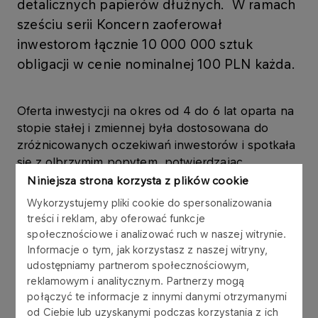
detalicznych papierów dłużnych. W ramach
sześciu serii Koncern zaoferował
inwestorom łącznie 10 000 000 sztuk
obligacji w cenie nominalnej 100 PLN każda.
Oferta inwestycji na okres od 4 do 6 lat oparta na
stopie stałej i zmiennej była dostosowana do
zróżnicowanych oczekiwań inwestorów i spotkała
się z olbrzymim popytem, potwierdzając
zainteresowanie inwestorów papierami dłużnymi
Niniejsza strona korzysta z plików cookie
emitowanymi przez wiarygodne podmioty. Łączny
Wykorzystujemy pliki cookie do spersonalizowania
koszt sporządzenia prospektu emisyjnego,
treści i reklam, aby oferować funkcje
przygotowania i przeprowadzenia ofert obligacji
społecznościowe i analizować ruch w naszej witrynie.
oraz promocji wyniósł ok. 8,3 mln zł w stosunku
Informacje o tym, jak korzystasz z naszej witryny,
do 1 mld pozyskanych środków, a średni koszt
udostępniamy partnerom społecznościowym,
przeprowadzenia oferty wyniósł 20 gr na jedną
reklamowym i analitycznym. Partnerzy mogą
połączyć te informacje z innymi danymi otrzymanymi
obligację, w skali roku. Pozyskiwanie środków
od Ciebie lub uzyskanymi podczas korzystania z ich
poprzez emisję obligacji w ramach oferty