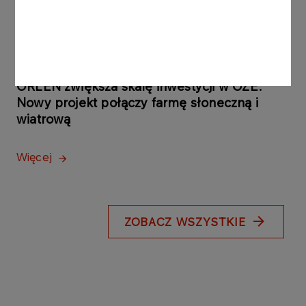
Więcej
KOMUNIKATY PRASOWE
04.08.2026
ORLEN zwiększa skalę inwestycji w OZE.
Nowy projekt połączy farmę słoneczną i
wiatrową
Więcej
ZOBACZ WSZYSTKIE