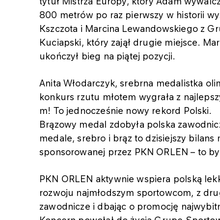
tytuł Mistrza Europy, który Adam wywalcz
800 metrów po raz pierwszy w historii w
Kszczota i Marcina Lewandowskiego z G
Kuciapski, który zajął drugie miejsce. M
ukończył bieg na piątej pozycji.
Anita Włodarczyk, srebrna medalistka olim
konkurs rzutu młotem wygrała z najleps
m! To jednocześnie nowy rekord Polski.
Brązowy medal zdobyła polska zawodnicz
medale, srebro i brąz to dzisiejszy bilan
sponsorowanej przez PKN ORLEN – to był
PKN ORLEN aktywnie wspiera polską lekko
rozwoju najmłodszym sportowcom, z drugi
zawodnicze i dbając o promocję najwybit