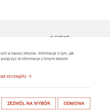
O FIRMIE
głoś zapytanie lub
Sponsoring
uch w naszej witrynie. Informacje o tym, jak
eklamację
połączyć te informacje z innymi danymi
Wymagania
bezpieczeństwa
każ szczegóły
ZEZWÓL NA WYBÓR
ODMOWA