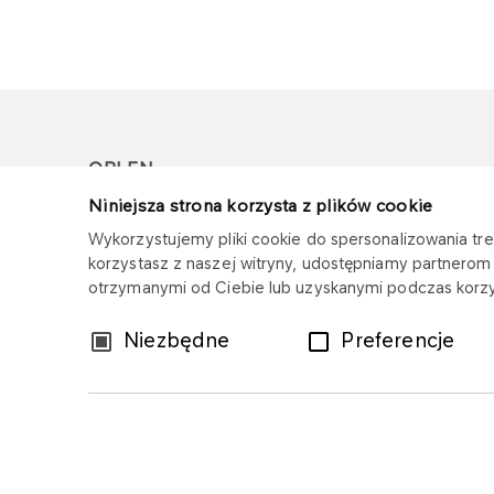
ORLEN
Niniejsza strona korzysta z plików cookie
Copyright © 1996-2026
Wykorzystujemy pliki cookie do spersonalizowania treś
Wszystkie prawa zastrzeżone
korzystasz z naszej witryny, udostępniamy partnero
otrzymanymi od Ciebie lub uzyskanymi podczas korzys
Wybór
Niezbędne
Preferencje
zgody