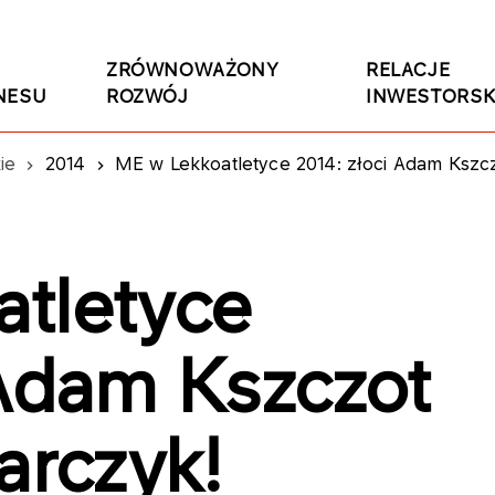
ZRÓWNOWAŻONY
RELACJE
NESU
ROZWÓJ
INWESTORSK
ie
2014
ME w Lekkoatletyce 2014: złoci Adam Kszcz
tletyce
 Adam Kszczot
arczyk!