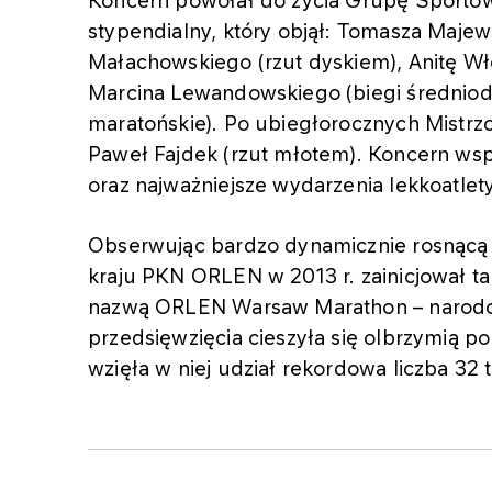
Koncern powołał do życia Grupę Sporto
stypendialny, który objął: Tomasza Majews
Małachowskiego (rzut dyskiem), Anitę Wł
Marcina Lewandowskiego (biegi średniod
maratońskie). Po ubiegłorocznych Mistr
Paweł Fajdek (rzut młotem). Koncern wspi
oraz najważniejsze wydarzenia lekkoatlet
Obserwując bardzo dynamicznie rosnącą
kraju PKN ORLEN w 2013 r. zainicjował 
nazwą ORLEN Warsaw Marathon – narodow
przedsięwzięcia cieszyła się olbrzymią p
wzięła w niej udział rekordowa liczba 32 