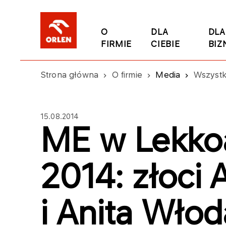
O
DLA
DLA
FIRMIE
CIEBIE
BIZ
Strona główna
O firmie
Media
Wszystk
15.08.2014
ME w Lekkoa
2014: złoci
i Anita Włod