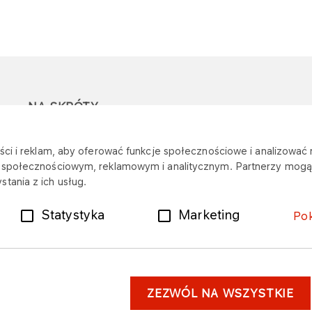
NA SKRÓTY
Ostrzeżenie przed
Przetargi
Z
ci i reklam, aby oferować funkcje społecznościowe i analizować r
oszustwami
r
m społecznościowym, reklamowym i analitycznym. Partnerzy mogą 
Dotacje
tania z ich usług.
Mapa stacji
Plany zakupowe
Statystyka
Marketing
Po
ZEZWÓL NA WSZYSTKIE