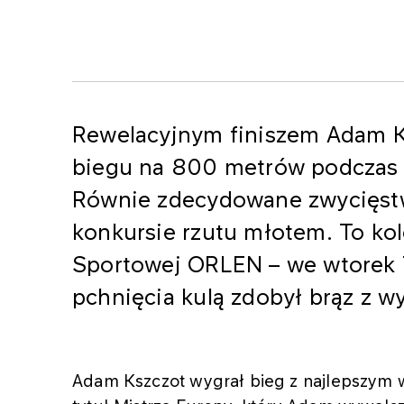
Rewelacyjnym finiszem Adam K
biegu na 800 metrów podczas 
Równie zdecydowane zwycięstw
konkursie rzutu młotem. To k
Sportowej ORLEN – we wtorek 
pchnięcia kulą zdobył brąz z w
Adam Kszczot wygrał bieg z najlepszym w