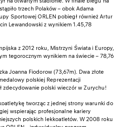
ył na otwartym stadionie. W finale biegu na
ystąpiło trzech Polaków – obok Adama
rupy Sportowej ORLEN pobiegł również Artur
arcin Lewandowski z wynikiem 1.45,78
pijska z 2012 roku, Mistrzyni Świata i Europy,
zym tegorocznym wynikiem na świecie – 78,76
ka Joanna Fiodorow (73,67m). Dwa złote
s medalowy polskiej Reprezentacji
 zdecydowanie polski wieczór w Zurychu!
atletykę tworząc z jednej strony warunki do
ej wspierając profesjonalne kariery
niejszych polskich lekkoatletów. W 2008 roku