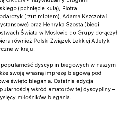
wą ORLEN - indywidualny program
kiego (pchnięcie kulą), Piotra
odarczyk (rzut młotem), Adama Kszczota i
ystansowe) oraz Henryka Szosta (biegi
zostwach Świata w Moskwie do Grupy dołączył
era również Polski Związek Lekkiej Atletyki
yczne w kraju.
 popularność dyscyplin biegowych w naszym
także swoją własną imprezę biegową pod
e święto biegania. Ostatnia edycja
opularnością wśród amatorów tej dyscypliny –
tysięcy miłośników biegania.