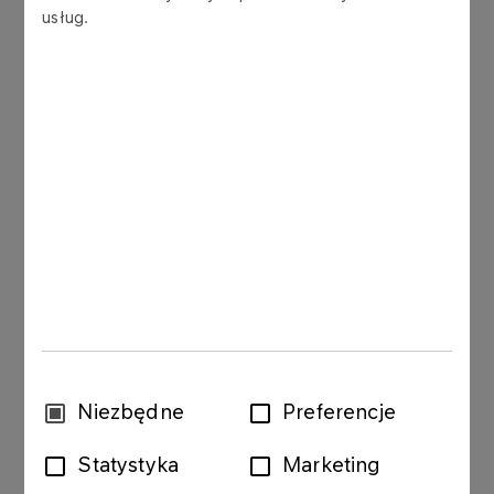
Prezes Zarządu PKN ORLEN
.
usług.
Instalacja Metatezy ma powstać na terenie
Zakładu Produkcyjnego w Płocku, a jej zakładane
roczne zdolności produkcyjne wyniosą 100 000
ton propylenu o jakości polimerowej. Przyjęty
harmonogram realizacji inwestycji przewiduje
rozpoczęcie prac budowlanych w 2016 roku,
natomiast uruchomienie produkcji planowane jest
na koniec roku 2017.
W ciągu najbliższych czterech lat Grupa ORLEN
na realizację najważniejszych projektów
inwestycyjnych w obszarze petrochemii planuje
przeznaczyć 1,6 mld zł.
Wybór
Niezbędne
Preferencje
zgody
Statystyka
Marketing