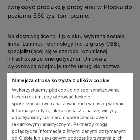
zwiększyć produkcję propylenu w Płocku do
poziomu 550 tys. ton rocznie.
Na dostawcę licencji i projektu wybrana została
firma Lummus Technology Inc. z grupy CB&I,
specjalizującej się w szeroko rozumianej
infrastrukturze energetycznej. Umowa z
wykonawcą obejmuje także usługi doradztwa
technicznego i inżynieryjnego.
Niniejsza strona korzysta z plików cookie
–
Instalacja Metatezy obecnie jest jednym z
Wykorzystujemy pliki cookie do spersonalizowania
kluczowych projektów rozwojowych w obszarze
treści i reklam, aby oferować funkcje
petrochemii, zapowiadanym w niedawno
społecznościowe i analizować ruch w naszej witrynie.
Informacje o tym, jak korzystasz z naszej witryny,
zaprezentowanej strategii na lata 2014-2017.
udostępniamy partnerom społecznościowym,
Zgodnie z jej założeniami chcemy rozwijać
reklamowym i analitycznym. Partnerzy mogą
segment downstream przez dalszą integrację
połączyć te informacje z innymi danymi otrzymanymi
łańcucha wartości – powiedział
Jacek Krawiec,
od Ciebie lub uzyskanymi podczas korzystania z ich