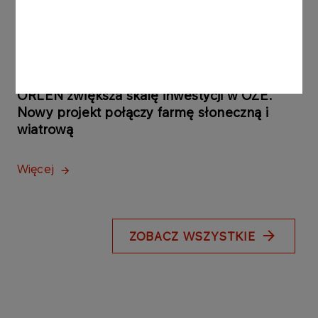
Więcej
KOMUNIKATY PRASOWE
04.08.2026
ORLEN zwiększa skalę inwestycji w OZE.
Nowy projekt połączy farmę słoneczną i
wiatrową
Więcej
ZOBACZ WSZYSTKIE