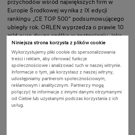
przychodów wśród największych firm w
Europie Środkowej wynika z IX edycji
rankingu „CE TOP 500” podsumowującego
ubiegły rok. ORLEN wyprzedza o prawie 10
mld euro drugą spółkę w zestawieniu, jaką
Niniejsza strona korzysta z plików cookie
jest węgierską MOL.
Wykorzystujemy pliki cookie do spersonalizowania
treści i reklam, aby oferować funkcje
Lorem ipsum dolor sit amet, consectetur adipiscing
społecznościowe i analizować ruch w naszej witrynie.
elit, sed do eiusmod tempor incididunt ut labore et
Informacje o tym, jak korzystasz z naszej witryny,
dolore magna aliqua. Ut enim ad minim veniam,
udostępniamy partnerom społecznościowym,
reklamowym i analitycznym. Partnerzy mogą
quis nostrud exercitation ullamco laboris nisi ut
połączyć te informacje z innymi danymi otrzymanymi
aliquip ex ea commodo consequat. Duis aute irure
od Ciebie lub uzyskanymi podczas korzystania z ich
dolor in reprehenderit in voluptate velit esse
usług.
cillum dolore eu fugiat nulla pariatur. Excepteur
sint occaecat cupidatat non proident, sunt in culpa
qui officia deserunt mollit anim id est laborum.