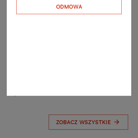
Strategiczna inwestycja
ODMOWA
powstała głównie dzięki
polskim firmom
Więcej
KOMUNIKATY PRASOWE
04.08.2026
ORLEN zwiększa skalę inwestycji w OZE.
Nowy projekt połączy farmę słoneczną i
wiatrową
Więcej
ZOBACZ WSZYSTKIE