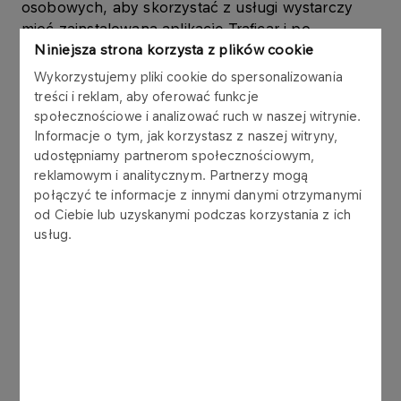
osobowych, aby skorzystać z usługi wystarczy
mieć zainstalowaną aplikację Traficar i po
Niniejsza strona korzysta z plików cookie
zakończeniu zakupów zarezerwować jeden z
pojazdów, stojących na specjalnie wyznaczonych
Wykorzystujemy pliki cookie do spersonalizowania
miejscach przy wyjściu ze sklepu.
treści i reklam, aby oferować funkcje
społecznościowe i analizować ruch w naszej witrynie.
- Popularność jaką cieszy się wynajem
Informacje o tym, jak korzystasz z naszej witryny,
udostępniamy partnerom społecznościowym,
samochodów na minuty potwierdza, że
reklamowym i analitycznym. Partnerzy mogą
nawiązując współpracę z Traficar podjęliśmy
połączyć te informacje z innymi danymi otrzymanymi
słuszną decyzję. Co więcej, podobnie jak inne
od Ciebie lub uzyskanymi podczas korzystania z ich
usługi związane z ekonomią współdzielenia, tak i
usług.
carsharing poszukuje nowych nisz i ścieżek
rozwoju. Umożliwienie samodzielnego przewozu
większych towarów może być ważnym krokiem
zmieniającym oblicze tego segmentu
transportu. Dzięki współpracy z Traficar w PKN
ORLEN wzrasta nie tylko sprzedaż paliw, ale
rozwija się też sprzedaż pozapaliwowa dla
użytkowników carsharingu, w ramach oferty