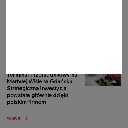
KOMUNIKATY PRASOWE
06.08.2026
Grupa ORLEN notuje rekordowe zyski z
rynków zagranicznych
Więcej
KOMUNIKATY
05.08.2026
PRASOWE
ORLEN uruchomił Morski
Terminal Przeładunkowy na
Martwej Wiśle w Gdańsku.
Strategiczna inwestycja
powstała głównie dzięki
polskim firmom
Więcej