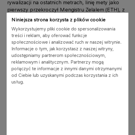
rywalizacji na ostatnich metrach, linię mety jako
pierwszy przekroczył Mengistru Zelalem (ETH), z
czasem 00:28:48. Najlepsza wśród kobiet na tym
Niniejsza strona korzysta z plików cookie
dystansie okazała się Louise Small (GBR), która
Wykorzystujemy pliki cookie do spersonalizowania
przebiegła trasę biegu OSHEE 10 km w czasie
treści i reklam, aby oferować funkcje
00:33:20.
społecznościowe i analizować ruch w naszej witrynie.
Informacje o tym, jak korzystasz z naszej witryny,
Jak co roku, najwyższy poziom sportowych
udostępniamy partnerom społecznościowym,
emocji zagwarantowali kibicom maratończycy. Z
reklamowym i analitycznym. Partnerzy mogą
uwagi na silną czołówkę, rywalizacja była bardzo
połączyć te informacje z innymi danymi otrzymanymi
wyrównana, a jej wynik rozstrzygnął się dopiero
od Ciebie lub uzyskanymi podczas korzystania z ich
na błoniach PGE Narodowego. Na najwyższym
usług.
podium stanął Ezekiel Omullo (KEN) z bardzo
dobrym czasem 02:11:17. Drugi na mecie, z
czasem 02:11:41, zameldował się ubiegłoroczny
zwycięzca ORLEN Warsaw Marathon – Felix
Kumutai (KEN), tracąc do zwycięzcy jedynie 39
sek. Jako trzeciego z kolei maratończyka kibice
zobaczyli Herpasa Kitesa (ETH), który pokonał