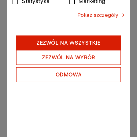
Statystyka
Marketing
raportów wyróżnionych w poszczególnych
krajach przeszło do etapu regionalnego, w
Pokaż szczegóły
ramach którego najlepszych 5 stanęło w szranki o
pierwsze miejsce w kategorii nagroda główna oraz
najlepszy raport zintegrowany.
ZEZWÓL NA WSZYSTKIE
Nagroda Green Frog Award (GFA) została po raz
pierwszy przyznana w 2000 r. na Węgrzech i
ZEZWÓL NA WYBÓR
kolejno obejmowała inne kraje Europy Środkowej
(Bałkany dołączyły w 2009 r., Czechy w 2012 r. i
ODMOWA
kraje bałtyckie w 2013 r.). W 2017 r. konkurs został
rozszerzony o Rosję i inne kraje Wspólnoty
Niepodległych Państw. Od 2015 r. GFA składa się
z poziomu krajowego i regionalnego. Raporty
nagradzane na poziomie krajowym są
automatycznie nominowane do poziomu
środkowoeuropejskiego.