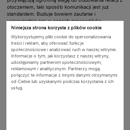
przywiązują ogromną wagę do budowania relacji z
otoczeniem, taki sposób komunikacji jest już
standardem. Buduje bowiem zaufanie i
uwiarygadnia nas w oczach pracowników,
klientów, instytucji czy kontrahentów z którymi
Niniejsza strona korzysta z plików cookie
współpracujemy – powiedział
Adam Burak,
Wykorzystujemy pliki cookie do spersonalizowania
Dyrektor Wykonawczy ds. Komunikacji
treści i reklam, aby oferować funkcje
Korporacyjnej PKN ORLEN
.
społecznościowe i analizować ruch w naszej witrynie.
Informacje o tym, jak korzystasz z naszej witryny,
udostępniamy partnerom społecznościowym,
Należy podkreślić, że droga firmy do tego
reklamowym i analitycznym. Partnerzy mogą
sukcesu była procesem ewolucyjnym, ale
połączyć te informacje z innymi danymi otrzymanymi
otrzymana nagroda pokazuje, że wysiłek ten się
od Ciebie lub uzyskanymi podczas korzystania z ich
opłacał. Pierwszy raport społeczny PKN ORLEN
usług.
został opublikowany w 2003 roku. Już wówczas
Koncern wiedział, że stosowanie zasad
zrównoważonego rozwoju w dłuższym okresie ma
swoje przełożenie w odbiorze rynku i często
decyduje o sukcesie firmy. Od 2007 roku raport
społeczny PKN ORLEN ukazuje się co rok, a