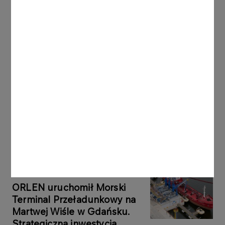
Inne aktualności
KOMUNIKATY PRASOWE
06.08.2026
Grupa ORLEN notuje rekordowe zyski z
rynków zagranicznych
Więcej
KOMUNIKATY
05.08.2026
PRASOWE
ORLEN uruchomił Morski
Terminal Przeładunkowy na
Martwej Wiśle w Gdańsku.
Strategiczna inwestycja