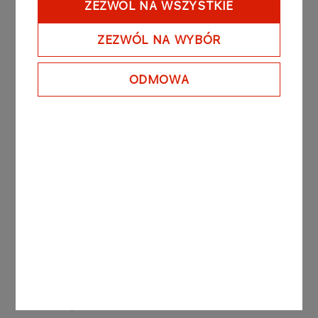
ZEZWÓL NA WSZYSTKIE
ZEZWÓL NA WYBÓR
KOMUNIKATY
05.08.2026
PRASOWE
ORLEN uruchomił Morski
ODMOWA
Terminal Przeładunkowy na
Martwej Wiśle w Gdańsku.
Strategiczna inwestycja
powstała głównie dzięki
polskim firmom
Więcej
KOMUNIKATY PRASOWE
04.08.2026
ORLEN zwiększa skalę inwestycji w OZE.
Nowy projekt połączy farmę słoneczną i
wiatrową