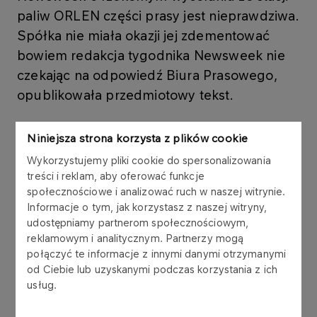
paliw ORLEN części prasy jest nieprawdziwa.
Spółka nie miała okazji jej zdementować
bowiem redakcja tygodnika Newsweek nie
czekając na odpowiedź Biura Prasowego,
opublikowała przedmiotowy tekst.
Niniejsza strona korzysta z plików cookie
Pragniemy poinformować, że w ramach cyklicznej
optymalizacji oferty prasowej względem
Wykorzystujemy pliki cookie do spersonalizowania
możliwości ekspozycyjnych, czasowo wstrzymana
treści i reklam, aby oferować funkcje
społecznościowe i analizować ruch w naszej witrynie.
została dostawa na stacje kilku tytułów, różnych
Informacje o tym, jak korzystasz z naszej witryny,
kategorii. Stan ten potrwa do czasu
udostępniamy partnerom społecznościowym,
wypracowania nowych standardów ekspozycji.
reklamowym i analitycznym. Partnerzy mogą
Termin ich wprowadzenia został zaplanowany na
połączyć te informacje z innymi danymi otrzymanymi
26 marca.
od Ciebie lub uzyskanymi podczas korzystania z ich
Zarzadzanie półką z produktami (w tym przypadku
usług.
prasa i czasopisma) to naturalny i cykliczny proces
podyktowany wyłącznie wskazaniami