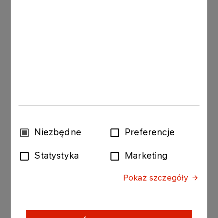
biznesowymi. Podobne działania były
przeprowadzane w przeszłości i będą miały
miejsce w przyszłości. Szanujemy wszystkich
naszych Klientów, a wszelkie zmiany na stacjach
paliw służą tylko kształtowaniu standardów jak
najlepszej jakości usług.
Inne aktualności
Wybór
Niezbędne
Preferencje
zgody
Statystyka
Marketing
KOMUNIKATY PRASOWE
06.08.2026
Grupa ORLEN notuje rekordowe zyski z
Pokaż szczegóły
rynków zagranicznych
Więcej