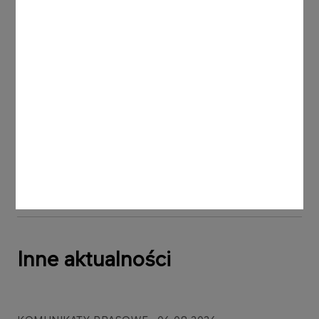
naftowej i kondensatu gazu ziemnego.
Zaangażowanie kapitałowe spółki w realizacje
projektów zagospodarowania tych złóż sięgnie 2,8
mld NOK (1,3 mld zł).
Wiercenia otworów produkcyjnych na Alve Nord i
Ørn rozpoczną się w 2025 r., a ich eksploatacja
ruszy w drugiej połowie 2027 roku. Natomiast
prace wiertnicze na Fenris zaplanowano na 2024
r., a produkcja ma ruszyć w trzecim kwartale 2027
roku.
Inne aktualności