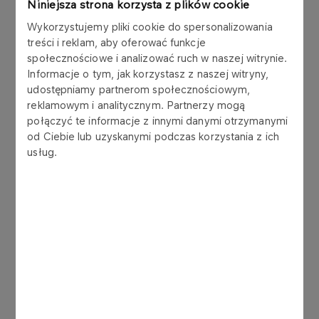
połączenia PKN ORLEN z PGNiG i Grupą LOTOS
Niniejsza strona korzysta z plików cookie
wzmocniliśmy swoje kompetencje w tych
Wykorzystujemy pliki cookie do spersonalizowania
obszarach i uzyskaliśmy dostęp do
treści i reklam, aby oferować funkcje
zróżnicowanych źródeł ropy i gazu. Jako jeden
społecznościowe i analizować ruch w naszej witrynie.
podmiot mamy jeszcze mocniejszą pozycję na
Informacje o tym, jak korzystasz z naszej witryny,
międzynarodowym rynku, a to pozwala nam
udostępniamy partnerom społecznościowym,
rozwijać współpracę i wymieniać się
reklamowym i analitycznym. Partnerzy mogą
połączyć te informacje z innymi danymi otrzymanymi
doświadczeniami z liczącymi się w branży
od Ciebie lub uzyskanymi podczas korzystania z ich
partnerami – mówi
Daniel Obajtek, Prezes Zarządu
usług.
PKN ORLEN.
Spółki z Grupy ORLEN, LOTOS Norge i PGNiG
Upstream Norway działają na Norweskim Szelfie
Kontynentalnym. Wspólnie z partnerami
koncesyjnymi: AkerBP, Equinor, WintershallDEA
złożyły w norweskim Ministerstwie Ropy Naftowej
i Energii plany zagospodarowania i eksploatacji
kolejnych złóż, w których posiadają udziały.
Operatorem tych złóż jest AkerBP, a łączne