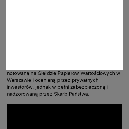
W wyniku połączenia PKN ORLEN i PGNiG, a
wcześniej także Grupy LOTOS, udział Skarbu
Państwa w połączonym koncernie wzrośnie do
blisko 50%, co oznacza, że kontrola nad nim
zostanie dodatkowo wzmocniona. Będzie to
zdecydowanie więcej niż w samym PKN ORLEN
przed fuzją z Grupą LOTOS i PGNiG, kiedy udziały
Skarbu Państwa wynosiły ok. 27,5 proc. Tym
samym PKN ORLEN pozostaje spółką publiczną,
notowaną na Giełdzie Papierów Wartościowych w
Warszawie i ocenianą przez prywatnych
inwestorów, jednak w pełni zabezpieczoną i
nadzorowaną przez Skarb Państwa.