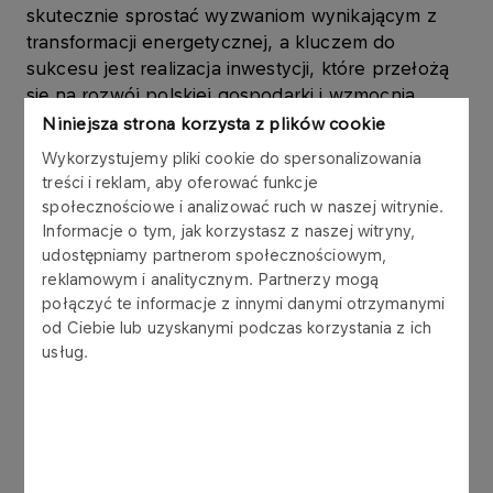
skutecznie sprostać wyzwaniom wynikającym z
transformacji energetycznej, a kluczem do
sukcesu jest realizacja inwestycji, które przełożą
się na rozwój polskiej gospodarki i wzmocnią
nasze bezpieczeństwo energetyczne – mówi
Niniejsza strona korzysta z plików cookie
Iwona Waksmundzka-Olejniczak, Prezes Zarządu
Wykorzystujemy pliki cookie do spersonalizowania
PGNiG SA.
– Integracja firm służy osiągnięciu
treści i reklam, aby oferować funkcje
synergii, a przede wszystkim wzmocnieniu
społecznościowe i analizować ruch w naszej witrynie.
obszarów ich dotychczasowej działalności.
Informacje o tym, jak korzystasz z naszej witryny,
Pracownicy PGNiG będą w pełni zaangażowani w
udostępniamy partnerom społecznościowym,
proces budowy wartości nowej grupy kapitałowej.
reklamowym i analitycznym. Partnerzy mogą
połączyć te informacje z innymi danymi otrzymanymi
Swoim doświadczeniem i wiedzą będą wspierać
od Ciebie lub uzyskanymi podczas korzystania z ich
rozwój centrów kompetencyjnych, w
usług.
szczególności z zakresu: poszukiwania i
wydobycia węglowodorów, dystrybucji i
magazynowania gazu oraz wytwarzania ciepła i
energii elektrycznej – dodaje.
Połączone firmy w optymalny sposób