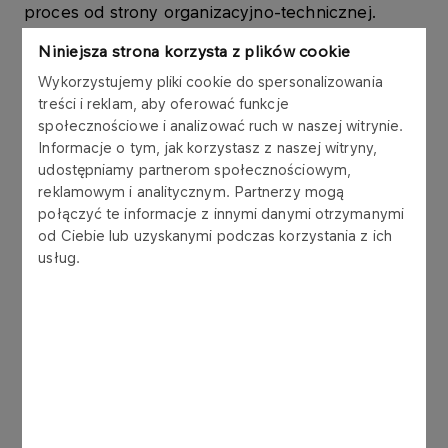
proces od strony organizacyjno-technicznej.
Dzięki temu PKN ORLEN połączy się z PGNiG do
Niniejsza strona korzysta z plików cookie
końca 2022 r. Bezpieczeństwo energetyczne musi
Wykorzystujemy pliki cookie do spersonalizowania
być związane z procesem transformacji
treści i reklam, aby oferować funkcje
energetycznej. Dlatego w ciągu ostatnich czterech
społecznościowe i analizować ruch w naszej witrynie.
lat podjęliśmy decyzję o inwestycjach w
Informacje o tym, jak korzystasz z naszej witryny,
modernizację istniejących aktywów i
udostępniamy partnerom społecznościowym,
zainicjowaliśmy nowe projekty wzmacniając nasze
reklamowym i analitycznym. Partnerzy mogą
kompetencje w obszarze petrochemii, energetyki
połączyć te informacje z innymi danymi otrzymanymi
oraz badań i rozwoju. Dzięki temu teraz jesteśmy
od Ciebie lub uzyskanymi podczas korzystania z ich
dobrze przygotowani do przeprowadzenia
usług.
transformacji energetycznej, z korzyścią dla
wszystkich zaangażowanych stron –
dodaje
.
Decyzja została uwarunkowana sprzedażą spółki
Gas Storage Poland, operatora systemu
magazynowego gazu ziemnego, z Grupy PGNiG.
Propozycja środka zaradczego została
przygotowana z dbałością o zapewnienie