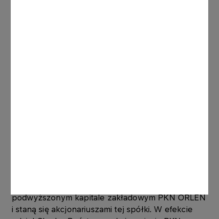
stabilności finansowej. Tylko silny koncern będzie
w stanie realizować inwestycje zapewniające
bezpieczeństwo energetyczne Polski i wpisujące
się równocześnie w wizje zeroemisyjnej
gospodarki.
Struktura transakcji została przedstawiona już w
maju 2021 r. w porozumieniu pomiędzy
Ministerstwem Aktywów Państwowych, a PKN
ORLEN, Grupą LOTOS oraz PGNiG. Wybrana
została taka formuła połączenia, która gwarantuje
stabilną kondycję finansową nowej silnej firmy i
uwzględnia potrzeby akcjonariuszy wszystkich
spółek, w tym mniejszościowych. Oznacza to, że
w momencie przejęcia akcjonariusze Grupy
LOTOS i PGNiG obejmą nowe akcje w
podwyższonym kapitale zakładowym PKN ORLEN
i staną się akcjonariuszami tej spółki. W efekcie