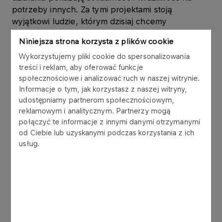
potrzeby innych. Za tymi projektami stoją
wyjątkowi ludzie, którym dzisiaj chcemy
serdecznie podziękować. Wasze zaangażowanie i
Niniejsza strona korzysta z plików cookie
determinacja to powód do dumy dla każdego
Wykorzystujemy pliki cookie do spersonalizowania
pracodawcy
– powiedziała Katarzyna Różycka,
treści i reklam, aby oferować funkcje
Prezes Fundacji ORLEN.
społecznościowe i analizować ruch w naszej witrynie.
Informacje o tym, jak korzystasz z naszej witryny,
Gala jest formą podziękowania za wkład
udostępniamy partnerom społecznościowym,
wnoszony w rozwój Programu Wolontariatu
reklamowym i analitycznym. Partnerzy mogą
Pracowniczego. Podczas uroczystości
połączyć te informacje z innymi danymi otrzymanymi
rozstrzygnięty został konkurs na najlepszy projekt
od Ciebie lub uzyskanymi podczas korzystania z ich
wolontariacki realizowany przez pracowników.
usług.
Zwycięskie zespoły otrzymały pamiątkowe
statuetki oraz darowizny finansowe, które
przekażą na wskazany przez siebie cel
społeczny.
Najwięcej głosów wśród pracowników w