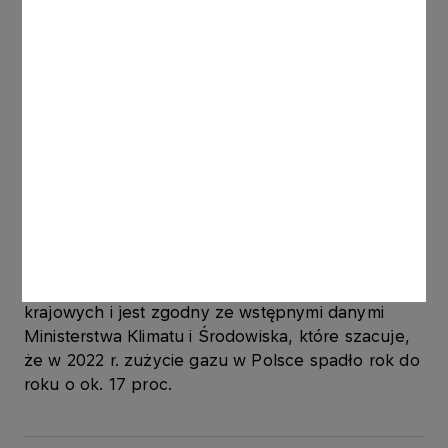
Kłajpedzie. Pierwsza taka dostawa miała miejsce 6
maja 2022 roku.
Trzecim nowym kierunkiem zaopatrzenia była
Słowacja. Przez połączenie międzysystemowe z
tym krajem ORLEN sprowadził w 2022 r. 0,03 mld
m sześc. gazu.
Łączny wolumen gazu sprowadzonego przez
Grupę ORLEN z zagranicy wyniósł w ubiegłym
roku 13,91 mld m sześc. i był mniejszy niż rok
wcześniej o 14 proc. Spadek importu wynikał z
mniejszego zapotrzebowania odbiorców
krajowych i jest zgodny ze wstępnymi danymi
Ministerstwa Klimatu i Środowiska, które szacuje,
że w 2022 r. zużycie gazu w Polsce spadło rok do
roku o ok. 17 proc.