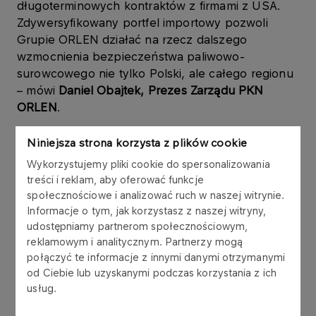
długoterminowych kontraktów z firmami z USA.
Zdywersyfikowany portfel importowy pozwoli
Grupie ORLEN działać na rzecz dalszego
wzmocnienia bezpieczeństwa paliwowo-
surowcowego nie tylko Polski, ale całego regionu
–
mówi
Daniel Obajtek, Prezes Zarządu PKN
ORLEN
.
W 2022 r. głównym źródłem pozyskania
Niniejsza strona korzysta z plików cookie
zagranicznego gazu przez Grupę ORLEN były
Wykorzystujemy pliki cookie do spersonalizowania
dostawy LNG, które odpowiadały aż za 43 proc.
treści i reklam, aby oferować funkcje
całego importu tego surowca i sięgnęły 6,04 mld
społecznościowe i analizować ruch w naszej witrynie.
m sześc. Dla porównania – udział dostaw LNG w
Informacje o tym, jak korzystasz z naszej witryny,
strukturze importu PGNiG w 2021 r. wynosił 24
udostępniamy partnerom społecznościowym,
proc. przy wolumenie 3,94 mld m. sześc. W
reklamowym i analitycznym. Partnerzy mogą
połączyć te informacje z innymi danymi otrzymanymi
samym tylko roku 2022 ilość dostarczonego LNG
od Ciebie lub uzyskanymi podczas korzystania z ich
wzrosła w stosunku do roku 2021 o ponad 50
usług.
proc. Tak dynamiczny wzrost był odpowiedzią na
kryzys podażowy na europejskim rynku gazu