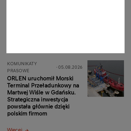
Inne aktualności
KOMUNIKATY
05.08.2026
PRASOWE
ORLEN uruchomił Morski
Terminal Przeładunkowy na
Martwej Wiśle w Gdańsku.
Strategiczna inwestycja
powstała głównie dzięki
polskim firmom
Więcej