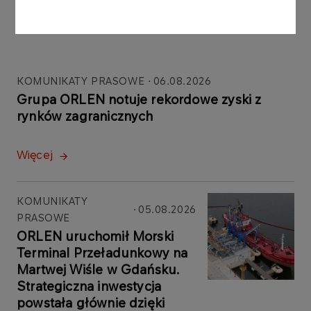
Inne aktualności
KOMUNIKATY PRASOWE
06.08.2026
Grupa ORLEN notuje rekordowe zyski z
rynków zagranicznych
Więcej
KOMUNIKATY
05.08.2026
PRASOWE
ORLEN uruchomił Morski
Terminal Przeładunkowy na
Martwej Wiśle w Gdańsku.
Strategiczna inwestycja
powstała głównie dzięki