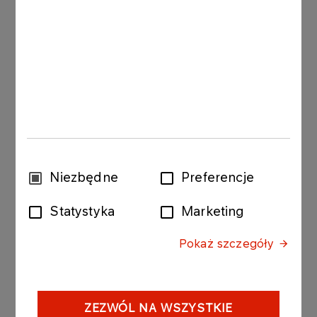
trwa jej rozbudowa o kolejne 40 MWp.
Zakończenie prac jest planowane na koniec tego
roku. Po oddaniu do użytku dodatkowych mocy
będzie to największa farma fotowoltaiczna w
Polsce, a Grupa ORLEN zostanie jej jedynym
właścicielem.
W ramach podpisanej umowy koncern przejmuje
także lądową farmę wiatrową „Warta”, która
powstała w maju zeszłego roku w woj. łódzkim,
na zachód od Sieradza. Moc farmy wynosi 26 MW
Wybór
Niezbędne
Preferencje
i składa się na nią 13 turbin. Teren, na którym
zgody
znajduje się farma, charakteryzuje się dużą
Statystyka
Marketing
intensywnością wiatru, gwarantującą wysoki
stopień wykorzystania zainstalowanych mocy.
Pokaż szczegóły
- Ta transakcja jest już drugą, którą
przeprowadziliśmy z ORLEN. Podkreśla ona
jakość naszych aktywów oraz trwałość strategii ich
ZEZWÓL NA WSZYSTKIE