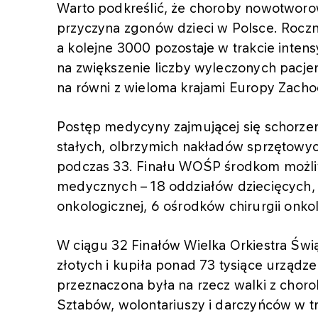
Warto podkreślić, że choroby nowotworo
przyczyna zgonów dzieci w Polsce. Roczni
a kolejne 3000 pozostaje w trakcie inten
na zwiększenie liczby wyleczonych pacje
na równi z wieloma krajami Europy Zacho
Postęp medycyny zajmującej się schorz
stałych, olbrzymich nakładów sprzętowyc
podczas 33. Finału WOŚP środkom możl
medycznych – 18 oddziałów dziecięcych, 
onkologicznej, 6 ośrodków chirurgii onko
W ciągu 32 Finałów Wielka Orkiestra Świą
złotych i kupiła ponad 73 tysiące urządze
przeznaczona była na rzecz walki z chor
Sztabów, wolontariuszy i darczyńców w t