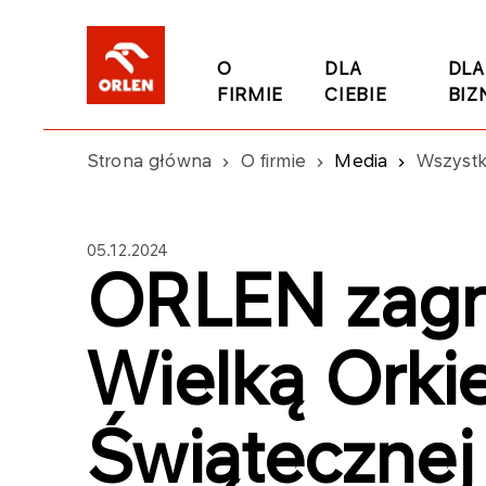
O
DLA
DLA
FIRMIE
CIEBIE
BIZ
Strona główna
O firmie
Media
Wszystk
05.12.2024
ORLEN zagr
Wielką Orkie
Świątecznej