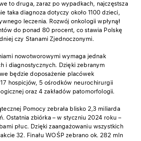
we to druga, zaraz po wypadkach, najczęstsza
e taka diagnoza dotyczy około 1100 dzieci,
sywnego leczenia. Rozwój onkologii wpłynął
ntów do ponad 80 procent, co stawia Polskę
dniej czy Stanami Zjednoczonymi.
eniami nowotworowymi wymaga jednak
h i diagnostycznych. Dzięki zebranym
iwe będzie doposażenie placówek
17 hospicjów, 5 ośrodków neurochirurgii
logicznej oraz 4 zakładów patomorfologii.
tecznej Pomocy zebrała blisko 2,3 miliarda
ń. Ostatnia zbiórka – w styczniu 2024 roku –
obami płuc. Dzięki zaangażowaniu wszystkich
rakcie 32. Finału WOŚP zebrano ok. 282 mln