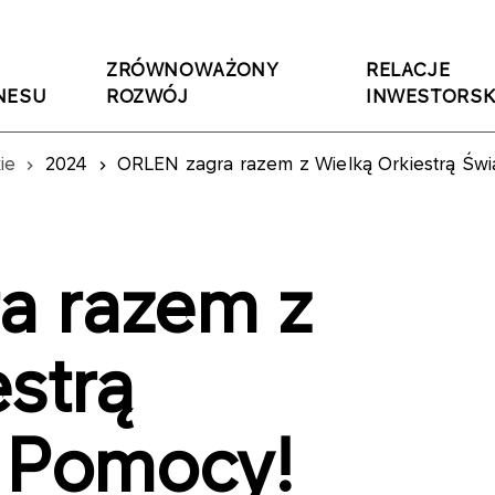
ZRÓWNOWAŻONY
RELACJE
NESU
ROZWÓJ
INWESTORSK
ie
2024
ORLEN zagra razem z Wielką Orkiestrą Św
a razem z
strą
 Pomocy!