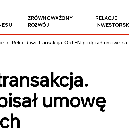
ZRÓWNOWAŻONY
RELACJE
NESU
ROZWÓJ
INWESTORSK
ie
Rekordowa transakcja. ORLEN podpisał umowę na 
ransakcja.
isał umowę
ich