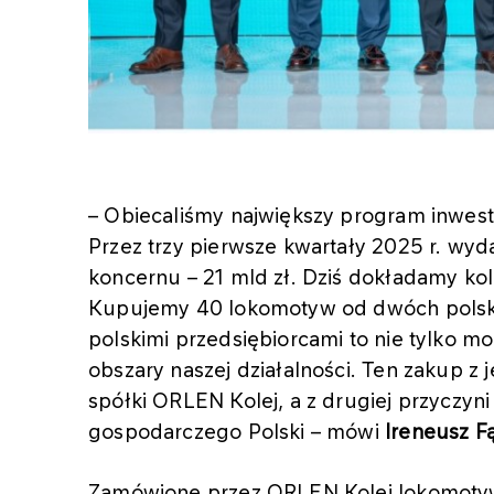
– Obiecaliśmy największy program inwesty
Przez trzy pierwsze kwartały 2025 r. wyda
koncernu – 21 mld zł. Dziś dokładamy ko
Kupujemy 40 lokomotyw od dwóch polski
polskimi przedsiębiorcami to nie tylko m
obszary naszej działalności. Ten zakup z 
spółki ORLEN Kolej, a z drugiej przyczyn
gospodarczego Polski – mówi
Ireneusz F
Zamówione przez ORLEN Kolej lokomotyw