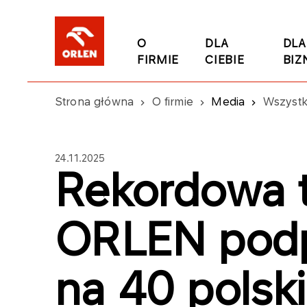
O
DLA
DLA
FIRMIE
CIEBIE
BIZ
Strona główna
O firmie
Media
Wszystk
24.11.2025
Rekordowa t
ORLEN podp
na 40 polsk