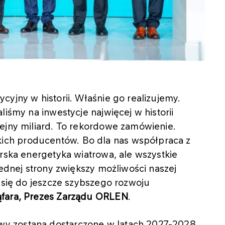
cyjny w historii. Właśnie go realizujemy.
liśmy na inwestycje najwięcej w historii
lejny miliard. To rekordowe zamówienie.
ch producentów. Bo dla nas współpraca z
orska energetyka wiatrowa, ale wszystkie
jednej strony zwiększy możliwości naszej
i się do jeszcze szybszego rozwoju
ąfara, Prezes Zarządu ORLEN
.
y zostaną dostarczone w latach 2027-2028.