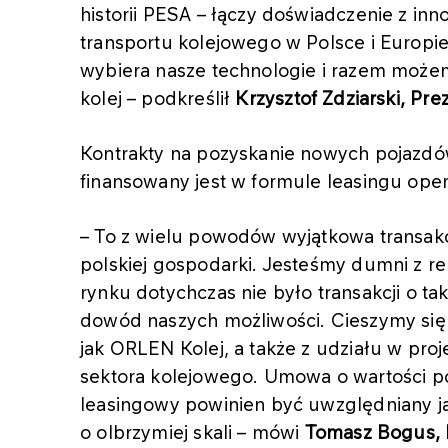
historii PESA – łączy doświadczenie z in
transportu kolejowego w Polsce i Europi
wybiera nasze technologie i razem może
kolej – podkreślił
Krzysztof Zdziarski, P
Kontrakty na pozyskanie nowych pojazdów
finansowany jest w formule leasingu ope
– To z wielu powodów wyjątkowa transakcj
polskiej gospodarki. Jesteśmy dumni z re
rynku dotychczas nie było transakcji o taki
dowód naszych możliwości. Cieszymy się 
jak ORLEN Kolej, a także z udziału w proje
sektora kolejowego. Umowa o wartości p
leasingowy powinien być uwzględniany ja
o olbrzymiej skali – mówi
Tomasz Bogus, 