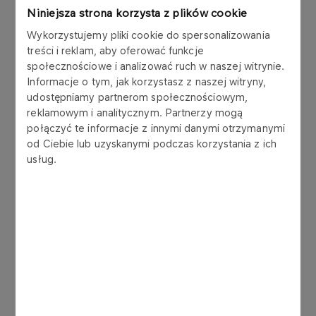
w wykorzystaniu autonomicznych technologii na
Niniejsza strona korzysta z plików cookie
Bałtyku, wpisując się w globalny trend cyfryzacji i
Wykorzystujemy pliki cookie do spersonalizowania
automatyzacji sektora offshore. Dzięki swoim
treści i reklam, aby oferować funkcje
możliwościom pojazd odpowiada nie tylko na
społecznościowe i analizować ruch w naszej witrynie.
potrzeby rozwojowe ORLEN, ale także na
Informacje o tym, jak korzystasz z naszej witryny,
rosnące wymagania regulacyjne. Jego
udostępniamy partnerom społecznościowym,
zastosowanie wzmocni potencjał konkurencyjny
reklamowym i analitycznym. Partnerzy mogą
ORLEN Petrobaltic i pozwoli sprostać coraz
połączyć te informacje z innymi danymi otrzymanymi
bardziej wymagającym standardom technicznym i
od Ciebie lub uzyskanymi podczas korzystania z ich
prawnym w sektorze offshore
-
powiedział
usług.
Wiesław Prugar, Członek Zarządu ORLEN ds.
Upstream
.
DriX H-8 jest niezastąpiony w misjach, które
dotychczas wymagały załogi. Sprzęt będzie
wykorzystywany do kluczowych zadań, takich jak
monitoring stanu platform i turbin wiatrowych, a
także precyzyjnego mapowania dna morskiego.
Ponadto, dzięki wysokiej jakości zbieranych