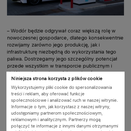
– Wodór będzie odgrywał coraz większą rolę w
nowoczesnej gospodarce, dlatego konsekwentnie
rozwijamy zarówno jego produkcję, jak i
infrastrukturę niezbędną do wykorzystania tego
paliwa. Dostrzegamy jego szczególny potencjał
przede wszystkim w transporcie publicznym i
ciężkim, gdzie może realnie wspierać
Niniejsza strona korzysta z plików cookie
dekarbonizację oraz poprawę jakości powietrza.
Naszym celem jest stworzenie niezawodnego
Wykorzystujemy pliki cookie do spersonalizowania
systemu dostaw dla transportu. Uruchomienie
treści i reklam, aby oferować funkcje
społecznościowe i analizować ruch w naszej witrynie.
stacji w Gdyni powiększa budowaną przez nas
Informacje o tym, jak korzystasz z naszej witryny,
ogólnopolską sieć, oferując kierowcom
udostępniamy partnerom społecznościowym,
tankowanie tego niskoemisyjnego paliwa w
reklamowym i analitycznym. Partnerzy mogą
siódmej już, a pierwszej na północy Polski
połączyć te informacje z innymi danymi otrzymanymi
lokalizacji, położonej tuż obok strategicznego