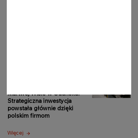
StacjaWodorowaGdynia.JPG
Inne aktualności
KOMUNIKATY
05.08.2026
PRASOWE
ORLEN uruchomił Morski
Terminal Przeładunkowy na
Martwej Wiśle w Gdańsku.
Strategiczna inwestycja
powstała głównie dzięki
polskim firmom
Więcej