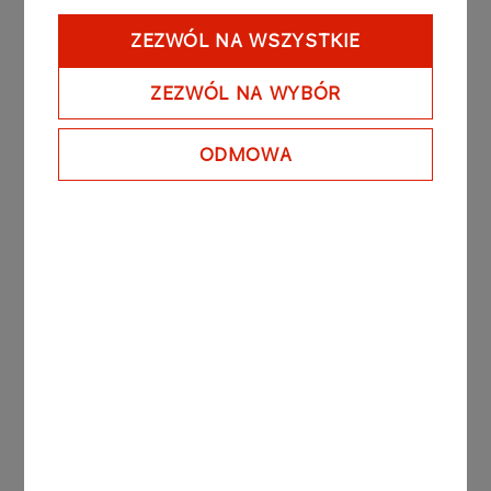
Zgłoszenia można kierować drogą
ZEZWÓL NA WSZYSTKIE
korespondencyjną na adres:
ZEZWÓL NA WYBÓR
Dyrektor Biura Kontroli i Bezpieczeństwa ORLEN
S.A.
ODMOWA
„DO RĄK WŁASNYCH”
ul. Chemików 7, 09-411 Płock
STRATEGIA ZRÓWNOWAŻONEGO ROZWOJU
Rzecznik do spraw społeczności