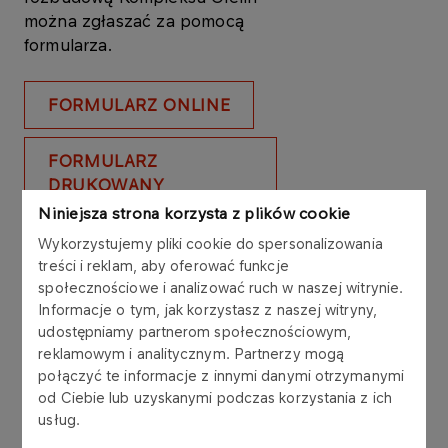
można zgłaszać za pomocą
formularza.
FORMULARZ ONLINE
FORMULARZ
DRUKOWANY
Niniejsza strona korzysta z plików cookie
Wykorzystujemy pliki cookie do spersonalizowania
Zgłoszenia drukowane prosimy kierować na adres:
treści i reklam, aby oferować funkcje
społecznościowe i analizować ruch w naszej witrynie.
Biuro Intensyfikacji Produkcji Olefin
Informacje o tym, jak korzystasz z naszej witryny,
ORLEN S.A.
udostępniamy partnerom społecznościowym,
ul. Chemików 7, 09-411 Płock
reklamowym i analitycznym. Partnerzy mogą
połączyć te informacje z innymi danymi otrzymanymi
od Ciebie lub uzyskanymi podczas korzystania z ich
Dla dostawców
usług.