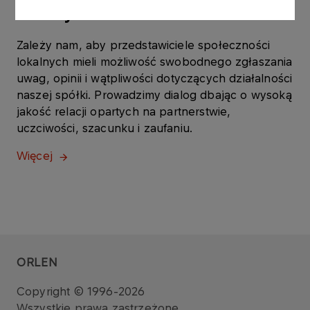
lokalnych
Zależy nam, aby przedstawiciele społeczności
lokalnych mieli możliwość swobodnego zgłaszania
uwag, opinii i wątpliwości dotyczących działalności
naszej spółki. Prowadzimy dialog dbając o wysoką
jakość relacji opartych na partnerstwie,
uczciwości, szacunku i zaufaniu.
Więcej
ORLEN
Copyright © 1996-2026
Wszystkie prawa zastrzeżone