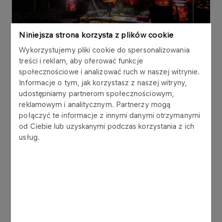
Niniejsza strona korzysta z plików cookie
Wykorzystujemy pliki cookie do spersonalizowania
treści i reklam, aby oferować funkcje
Wydarzenie formalnie potrwa od 2 do 7 lipca, ale
społecznościowe i analizować ruch w naszej witrynie.
już 1 lipca pokazane zostaną spektakle
Złota
Informacje o tym, jak korzystasz z naszej witryny,
Renu
Richarda Wagnera, który przenosi
udostępniamy partnerom społecznościowym,
odbiorców do świata mitów i legend. W specjalnej
reklamowym i analitycznym. Partnerzy mogą
wersji z librettem przygotowanym w języku
połączyć te informacje z innymi danymi otrzymanymi
polskim, w Operze Leśnej powered by Energa.
od Ciebie lub uzyskanymi podczas korzystania z ich
usług.
Program festiwalu obejmie także „Polskie Wesele”
Josepha Beera, które zostanie zaprezentowane 3
i 4 lipca w Operze Bałtyckiej w Gdańsku. To
dzieło zawieszone między nostalgią, energią
operetki i dramatem historii, a jego obecność w
programie stanowi ważne dopełnienie
romantycznego profilu tegorocznej edycji.