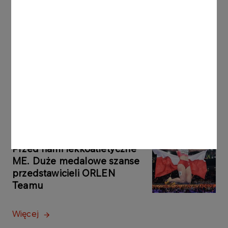
AKTUALNOŚCI
07.08.2026
Trzeba być stale obecnym.
Teatr Krystyny
Zachwatowicz-Wajdy
Więcej
AKTUALNOŚCI
07.08.2026
Przed nami lekkoatletyczne
ME. Duże medalowe szanse
przedstawicieli ORLEN
Teamu
Więcej