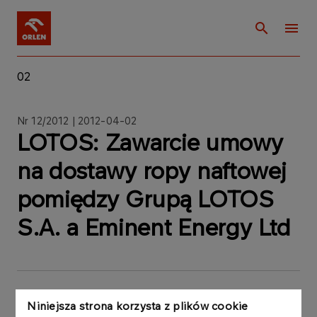
02
Nr 12/2012 | 2012-04-02
LOTOS: Zawarcie umowy
na dostawy ropy naftowej
pomiędzy Grupą LOTOS
S.A. a Eminent Energy Ltd
Niniejsza strona korzysta z plików cookie
W okresie od 29.12.2011r. do 2.04.2012r., Grupa