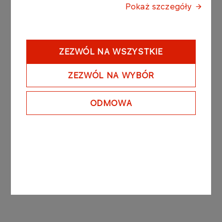
Pokaż szczegóły
umów.
Podstawą prawną przekazania raportu bieżącego
jest §5 ust.1 pkt 3 Rozporządzenia Ministra
ZEZWÓL NA WSZYSTKIE
Finansów z dnia 19 lutego 2009 r. w sprawie
informacji bieżących i okresowych
ZEZWÓL NA WYBÓR
przekazywanych przez emitentów papierów
wartościowych oraz warunków uznania za
ODMOWA
równoważne informacji wymaganych przepisami
prawa państwa niebędącego państwem
członkowskim.