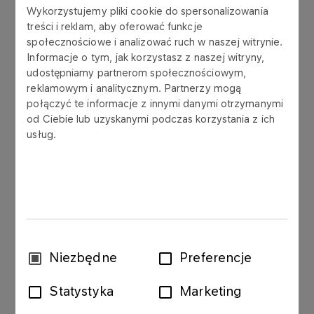
LOTOS zawarła z Eminent Energy Ltd umowy,
Wykorzystujemy pliki cookie do spersonalizowania
których łączna wartość wyniosła ok. 841 mln zł i
treści i reklam, aby oferować funkcje
osiągnęła wartość umowy znaczącej,
społecznościowe i analizować ruch w naszej witrynie.
Informacje o tym, jak korzystasz z naszej witryny,
przekraczając 10% kapitałów własnych Grupy
udostępniamy partnerom społecznościowym,
LOTOS.
reklamowym i analitycznym. Partnerzy mogą
połączyć te informacje z innymi danymi otrzymanymi
24.02.2012r. Grupa LOTOS oraz Eminent Energy
od Ciebie lub uzyskanymi podczas korzystania z ich
Ltd zawarły umowę na czas określony (od
usług.
01.03.2012r. do 31.03.2012r.), której przedmiotem
była dostawa ropy naftowej na rzecz Grupy
LOTOS (największa pod względem wartości
spośród wskazanych powyżej umów).
Szacunkowa wartość umowy z 24.02.2012r. wynosi
ok. 303 mln zł.
Wybór
Niezbędne
Preferencje
Umowa nie zawiera warunku ani terminu
zgody
zawieszającego, nie przewiduje kar umownych.
Statystyka
Marketing
Pozostałe warunki kontraktu nie odbiegają od
powszechnie stosowanych dla danego typu