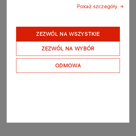
oraz została zawarta na warunkach powszechnie
Pokaż szczegóły
stosowanych dla tego typu umów.
Podstawą prawną przekazania raportu bieżącego
jest §5 ust.1 pkt 3 Rozporządzenia Ministra
ZEZWÓL NA WSZYSTKIE
Finansów z dnia 19 lutego 2009 r. w sprawie
informacji bieżących i okresowych
ZEZWÓL NA WYBÓR
przekazywanych przez emitentów papierów
wartościowych oraz warunków uznania za
ODMOWA
równoważne informacji wymaganych przepisami
prawa państwa niebędącego państwem
członkowskim.