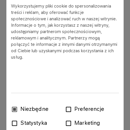
Wykorzystujemy pliki cookie do spersonalizowania
W okresie od 31.12.2011r. do 22.08.2012r., Grupa
treści i reklam, aby oferować funkcje
LOTOS zawarła ze spółkami grupy kapitałowej
społecznościowe i analizować ruch w naszej witrynie.
Shell umowy, których łączna wartość wyniosła ok.
Informacje o tym, jak korzystasz z naszej witryny,
643 mln zł i osiągnęła wartość umowy znaczącej,
udostępniamy partnerom społecznościowym,
przekraczając 10% kapitałów własnych Grupy
reklamowym i analitycznym. Partnerzy mogą
LOTOS.
połączyć te informacje z innymi danymi otrzymanymi
od Ciebie lub uzyskanymi podczas korzystania z ich
27.07.2012r. Grupa LOTOS i Shell International
usług.
Trading and Shipping Company Limited z siedzibą
w Londynie podpisały umowę na czas określony
od 01.08.2012r. do 31.08.2012r., której
przedmiotem są dostawy ropy naftowej na rzecz
Grupy LOTOS (największa pod względem wartości
spośród wskazanych powyżej umów). Wartość
umowy z 27.07.2012r. wyniosła ok. 276 mln zł.
Wybór
Niezbędne
Preferencje
zgody
Umowa nie zawiera warunku ani terminu
Statystyka
Marketing
zawieszającego, nie przewiduje kar umownych