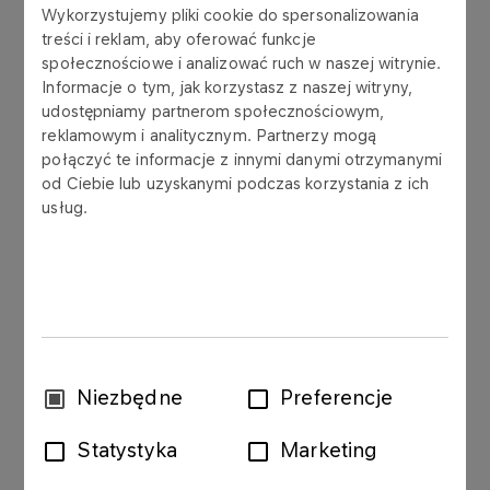
Wykorzystujemy pliki cookie do spersonalizowania
W okresie od 19.04.2012r. do 22.08.2012r., Grupa
treści i reklam, aby oferować funkcje
LOTOS zawarła ze spółkami grupy kapitałowej
społecznościowe i analizować ruch w naszej witrynie.
Statoil umowy, których łączna wartość wyniosła
Informacje o tym, jak korzystasz z naszej witryny,
ok. 651 mln zł i osiągnęła wartość umowy
udostępniamy partnerom społecznościowym,
znaczącej, przekraczając 10% kapitałów własnych
reklamowym i analitycznym. Partnerzy mogą
połączyć te informacje z innymi danymi otrzymanymi
Grupy LOTOS.
od Ciebie lub uzyskanymi podczas korzystania z ich
usług.
25.07.2012r. Grupa LOTOS i Statoil ASA z siedzibą
w Stavanger podpisały umowę na czas określony
od 01.08.2012r. do 31.08.2012r., której
przedmiotem są dostawy ropy naftowej na rzecz
Grupy LOTOS (największa pod względem wartości
spośród wskazanych powyżej umów). Wartość
umowy z 25.07.2012r. wyniosła ok. 255 mln zł.
Wybór
Niezbędne
Preferencje
zgody
Umowa nie zawiera warunku ani terminu
Statystyka
Marketing
zawieszającego, nie przewiduje kar umownych
oraz została zawarta na warunkach powszechnie