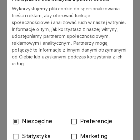
Zarząd Grupy LOTOS S.A. informuje, że w okresie
Wykorzystujemy pliki cookie do spersonalizowania
treści i reklam, aby oferować funkcje
od publikacji rb 47/2012 z dnia 31.12.2012 r., do
społecznościowe i analizować ruch w naszej witrynie.
28.08.2013r., Grupa LOTOS S.A. zawarła z BP Oil
Informacje o tym, jak korzystasz z naszej witryny,
International Limited z siedzibą w Londynie
udostępniamy partnerom społecznościowym,
umowy, których łączna wartość wyniosła ok. 668
reklamowym i analitycznym. Partnerzy mogą
mln PLN i osiągnęła wartość umowy znaczącej,
połączyć te informacje z innymi danymi otrzymanymi
przekraczając 10% kapitałów własnych Grupy
od Ciebie lub uzyskanymi podczas korzystania z ich
LOTOS S.A.
usług.
07.12.2012 r. Grupa LOTOS S.A. oraz BP
International Limited zawarły umowę na czas
określony (od 01.01.2013r. do 31.12.2013r.), której
przedmiotem była dostawa benzyny surowej na
rzecz BP (największa spośród wskazanych
powyżej umów). Szacunkowa wartość umowy z
Wybór
Niezbędne
Preferencje
07.12.2012r. wynosi ok. 336 mln PLN.
zgody
Statystyka
Marketing
Umowa nie zawiera warunku ani terminu