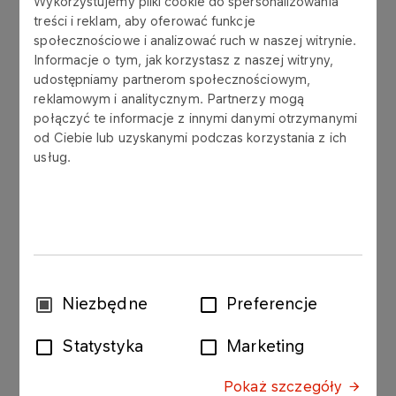
Wykorzystujemy pliki cookie do spersonalizowania
ostatnich 12 miesięcy, do 19.05.2015r., Grupa
treści i reklam, aby oferować funkcje
LOTOS zawarła z ČEPRO, a.s. z siedzibą w Pradze
społecznościowe i analizować ruch w naszej witrynie.
umowy, których łączna wartość wyniosła ok. 697
Informacje o tym, jak korzystasz z naszej witryny,
mln PLN netto i osiągnęła wartość umowy
udostępniamy partnerom społecznościowym,
znaczącej, przekraczając 10% kapitałów własnych
reklamowym i analitycznym. Partnerzy mogą
Grupy LOTOS.
połączyć te informacje z innymi danymi otrzymanymi
od Ciebie lub uzyskanymi podczas korzystania z ich
usług.
19.05.2015 r. Grupa LOTOS S.A. oraz ČEPRO, a.s.
zawarły umowę, której przedmiotem jest sprzedaż
do ČEPRO, a.s. oleju napędowego (największa
spośród wskazanych powyżej umów).
Szacunkowa wartość umowy z 19.05.2015r. wynosi
ok 372 mln PLN netto.
Wybór
Niezbędne
Preferencje
Umowa nie zawiera warunku ani terminu
zgody
zawieszającego, nie przewiduje kar umownych
Statystyka
Marketing
oraz została zawarta na warunkach powszechnie
stosowanych dla tego typu umów.
Pokaż szczegóły