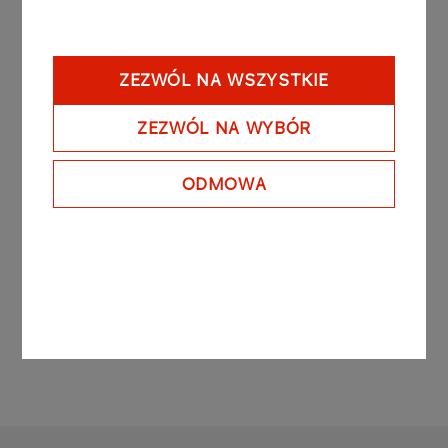
Podstawą prawną przekazania raportu bieżącego
jest §5 ust.1 pkt. 3 Rozporządzenia Ministra
Finansów z dnia 19 lutego 2009 r. z późniejszymi
ZEZWÓL NA WSZYSTKIE
zmianami w sprawie informacji bieżących i
okresowych przekazywanych przez emitentów
ZEZWÓL NA WYBÓR
papierów wartościowych oraz warunków uznania
za równoważne informacji wymaganych
ODMOWA
przepisami prawa państwa niebędącego
państwem członkowskim.