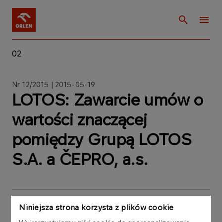
02
Nr 12/2015 | 2015-05-19
LOTOS: Zawarcie umów o
wartości znaczącej
pomiędzy Grupą LOTOS
S.A. a ČEPRO, a.s.
Niniejsza strona korzysta z plików cookie
Zarząd Grupy LOTOS S.A. informuje, że w okresie