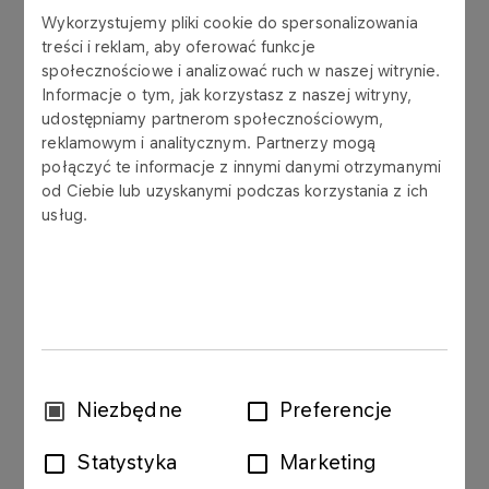
z pozyskaniem norweskich zgód
Wykorzystujemy pliki cookie do spersonalizowania
administracyjnych
treści i reklam, aby oferować funkcje
społecznościowe i analizować ruch w naszej witrynie.
Informacje o tym, jak korzystasz z naszej witryny,
udostępniamy partnerom społecznościowym,
reklamowym i analitycznym. Partnerzy mogą
W uzupełnieniu raportu bieżącego nr 30/2015 z
połączyć te informacje z innymi danymi otrzymanymi
dnia 31 października 2015 roku, dotyczącego
od Ciebie lub uzyskanymi podczas korzystania z ich
umowy nabycia pakietu aktywów o znacznej
usług.
wartości w obszarze Sleipner na norweskim
Szelfie Kontynentalnym przez LOTOS Exploration
and Production Norge (spółką zależną Emitenta,
należącą do Grupy Kapitałowej LOTOS
Petrobaltic), Zarząd Grupy LOTOS S.A. informuje,
iż w dniu 22 grudnia 2015 r. powziął informację o
spełnieniu warunków zawieszających ww.
Wybór
Niezbędne
Preferencje
umowę, związanych z uzyskaniem wymaganych
zgody
zgód administracyjnych Ministerstwa Finansów i
Statystyka
Marketing
Ministerstwa Ropy w Norwegii. Zamknięcie