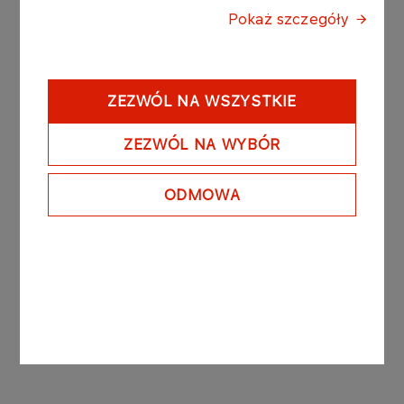
transakcji planowane jest do 31 grudnia 2015
Pokaż szczegóły
roku.
Podstawą prawną przekazania raportu bieżącego
jest §5 ust.1 pkt. 4 Rozporządzenia Ministra
ZEZWÓL NA WSZYSTKIE
Finansów z dnia 19 lutego 2009 r. z późniejszymi
zmianami w sprawie informacji bieżących i
ZEZWÓL NA WYBÓR
okresowych przekazywanych przez emitentów
papierów wartościowych oraz warunków uznania
ODMOWA
za równoważne informacji wymaganych
przepisami prawa państwa niebędącego
państwem członkowskim.