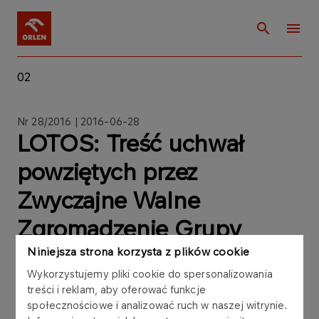
02
Nr 28/2016 | 2016-06-28
LOTOS: Treść uchwał
powziętych przez
Zwyczajne Walne
Zgromadzenie Grupy
LOTOS S.A. w dniu 28
Niniejsza strona korzysta z plików cookie
Wykorzystujemy pliki cookie do spersonalizowania
czerwca 2016 roku
treści i reklam, aby oferować funkcje
społecznościowe i analizować ruch w naszej witrynie.