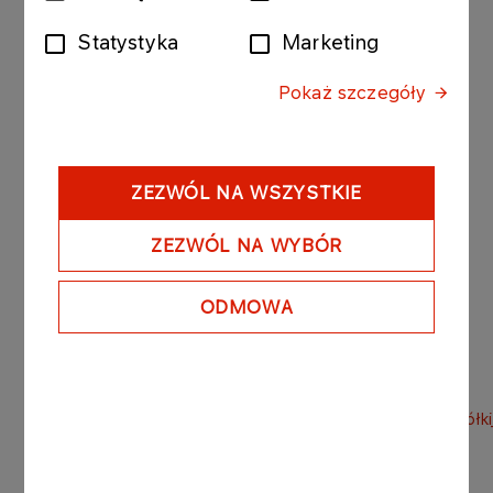
zgody
Zmienione projekty uchwał przekazane przez ww.
Statystyka
Marketing
akcjonariusza stanowią załączniki do niniejszego
raportu.
Pokaż szczegóły
Podstawą prawną przekazania raportu bieżącego
jest §38 ust. 1 pkt 2 i 5 Rozporządzenia Ministra
Finansów z dnia 19 lutego 2009 r. w sprawie
ZEZWÓL NA WSZYSTKIE
informacji bieżących i okresowych
przekazywanych przez emitentów papierów
ZEZWÓL NA WYBÓR
wartościowych oraz warunków uznawania za
równoważne informacji wymaganych przepisami
ODMOWA
prawa państwa niebędącego państwem
członkowskim.
NWZ_17032017_Dotychczasowe_brzmienie_statutu_spółki
NWZ_17032017_Zmienione_projekty_uchwał.pdf