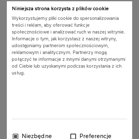
W uzupełnieniu raportu bieżącego nr 4/2017 z
Niniejsza strona korzysta z plików cookie
dnia 17 lutego 2017 r. oraz nr 5/2017 z dnia 27
Wykorzystujemy pliki cookie do spersonalizowania
lutego 2017 r., Grupa LOTOS S.A. (‘Spółka’)
treści i reklam, aby oferować funkcje
podaje do publicznej wiadomości zmienione
społecznościowe i analizować ruch w naszej witrynie.
projekty uchwał Nadzwyczajnego Walnego
Informacje o tym, jak korzystasz z naszej witryny,
udostępniamy partnerom społecznościowym,
Zgromadzenia Spółki, które odbędzie się 17 marca
reklamowym i analitycznym. Partnerzy mogą
2017 r. o godzinie 11.00, w siedzibie Spółki w
połączyć te informacje z innymi danymi otrzymanymi
Gdańsku, ul. Elbląska 135.
od Ciebie lub uzyskanymi podczas korzystania z ich
usług.
Projekty uchwał zostały zmienione na żądanie
uprawnionego akcjonariusza - Skarbu Państwa - i
dotyczą następujących punktów porządku obrad:
nr 6 („Zmiana Statutu Spółki”)
nr 8 („Zmiana uchwały nr 2 Nadzwyczajnego
Walnego Zgromadzenia z dnia 22 grudnia 2016
r.” )
Wybór
Niezbędne
Preferencje