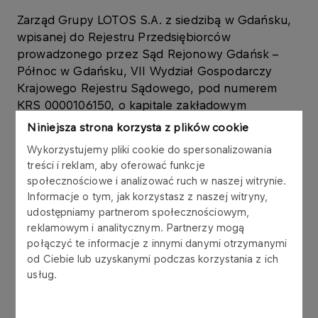
Zarząd Grupy LOTOS S.A. z siedzibą w Gdańsku,
wpisanej do Rejestru Przedsiębiorców
prowadzonego przez Sąd Rejonowy Gdańsk –
Północ w Gdańsku, VII Wydział Gospodarczy
Krajowego Rejestru Sądowego, pod numerem
KRS 0000106150, o kapitale zakładowym
w wysokości 184.873.362 zł (w całości opłacony),
Niniejsza strona korzysta z plików cookie
NIP 583-000-09-60 działając na podstawie art.
Wykorzystujemy pliki cookie do spersonalizowania
399 § 1 Kodeksu spółek handlowych oraz
treści i reklam, aby oferować funkcje
stosownie do postanowień § 8 ust. 5 i 7 Statutu
społecznościowe i analizować ruch w naszej witrynie.
Spółki, a także §11 ust. 1 pkt 9 i 10 Regulaminu
Informacje o tym, jak korzystasz z naszej witryny,
Zarządu, zwołuje Nadzwyczajne Walne
udostępniamy partnerom społecznościowym,
Zgromadzenie Grupy LOTOS S.A., które odbędzie
reklamowym i analitycznym. Partnerzy mogą
się dnia 17 marca 2017 roku o godzinie 11.00 w
połączyć te informacje z innymi danymi otrzymanymi
siedzibie Spółki w Gdańsku, ul. Elbląska 135.
od Ciebie lub uzyskanymi podczas korzystania z ich
usług.
Porządek obrad: