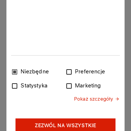
1. Otwarcie Zgromadzenia.
2.Wybór Przewodniczącego Zgromadzenia.
3.Stwierdzenie prawidłowości zwołania
Zgromadzenia oraz jego zdolności do powzięcia
wiążących uchwał.
4.Przyjęcie porządku obrad.
Wybór
Niezbędne
Preferencje
5.Wyrażenie zgody na przyjęcie zasad kwalifikacji i
zgody
powoływania członków organów zarządzających i
Statystyka
Marketing
nadzorczych w spółkach wchodzących w skład
Grupy Kapitałowej Grupy LOTOS S.A.
Pokaż szczegóły
6.Zamknięcie obrad.
Pozostałe informacje zawarte w ogłoszeniu o
ZEZWÓL NA WSZYSTKIE
zwołaniu Nadzwyczajnego Walnego