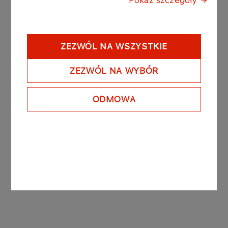
Pokaż szczegóły
Rozporządzenia Ministra Finansów w sprawie
informacji bieżących i okresowych
przekazywanych przez emitentów papierów
wartościowych oraz warunków uznawania za
ZEZWÓL NA WSZYSTKIE
równoważne informacji wymaganych przepisami
prawa państwa niebędącego państwem
ZEZWÓL NA WYBÓR
członkowskim z dnia 29 marca 2018 r. (Dz.U. z
2018 r. poz. 757)
ODMOWA
ZWZA raport bieżący 2019