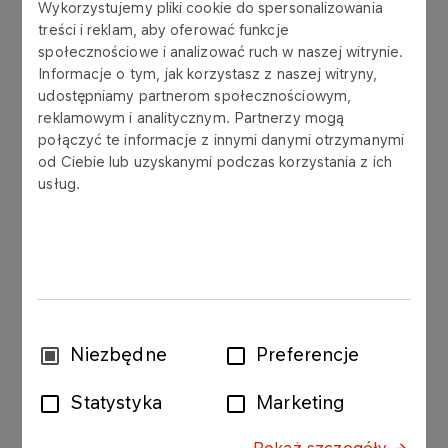
Wykorzystujemy pliki cookie do spersonalizowania
treści i reklam, aby oferować funkcje
społecznościowe i analizować ruch w naszej witrynie.
Grupa LOTOS S.A. („Spółka”) podaje do
Informacje o tym, jak korzystasz z naszej witryny,
publicznej wiadomości treść uchwał, które
udostępniamy partnerom społecznościowym,
zostały podjęte przez Zwyczajne Walne
reklamowym i analitycznym. Partnerzy mogą
Zgromadzenie Akcjonariuszy Grupy LOTOS S.A.
połączyć te informacje z innymi danymi otrzymanymi
od Ciebie lub uzyskanymi podczas korzystania z ich
(ZWZ) w dniu 28 czerwca 2019 roku.
usług.
ZWZ rozpatrzyło wszystkie punkty planowanego
porządku obrad. Podczas obrad ZWZ
Akcjonariusz – Bogdan Kamola zgłosił sprzeciw do
protokołu obrad ZWZ, dotyczący podjętej
uchwały numer 5, w sprawie zatwierdzenia
sprawozdania Zarządu z działalności Grupy
Wybór
Niezbędne
Preferencje
LOTOS S.A. i Grupy Kapitałowej Grupy LOTOS
zgody
S.A. za rok 2018
Statystyka
Marketing
Podstawa prawna: § 19 ust. 1 pkt 6 i 9