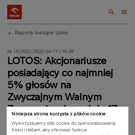
Raporty bieżące Lotos
Nr 14/2022 | 2022-06-17 | 14:38
LOTOS: Akcjonariusze
posiadający co najmniej
5% głosów na
Zwyczajnym Walnym
Zgromadzeniu w dniu 17
Niniejsza strona korzysta z plików cookie
czerwca 2022 roku
Wykorzystujemy pliki cookie do spersonalizowania
treści i reklam, aby oferować funkcje