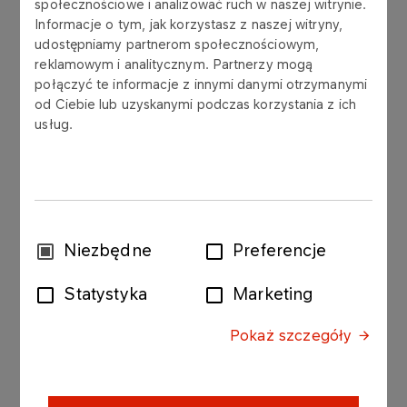
społecznościowe i analizować ruch w naszej witrynie.
Informacje o tym, jak korzystasz z naszej witryny,
udostępniamy partnerom społecznościowym,
Grupa LOTOS S.A. („Spółka”) przekazuje do
reklamowym i analitycznym. Partnerzy mogą
publicznej wiadomości wykaz akcjonariuszy
połączyć te informacje z innymi danymi otrzymanymi
od Ciebie lub uzyskanymi podczas korzystania z ich
posiadających co najmniej 5% ogólnej liczby
usług.
głosów na Zwyczajnym Walnym Zgromadzeniu
(„ZWZ”) Spółki w dniu 17 czerwca 2022 roku:
Nazwa Podmiotu / Liczba głosów / Udział w
głosach ZWZ / Udział w głosach ogółem:
Wybór
Niezbędne
Preferencje
Skarb Państwa / 98.329.515 / 68,55% / 53,19%
zgody
Statystyka
Marketing
Nationale Nederlanden OFE / 11.753.356 / 8,19% /
6,36%
Pokaż szczegóły
Podstawą prawną przekazania raportu bieżącego
jest Art.70 pkt.3 Ustawy z dnia 29 lipca 2005 roku