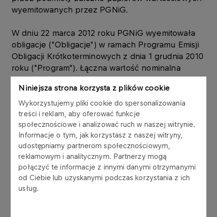
wyemitowanych przez PGNiG.
W dniu 22 marca 2012 roku PGNiG wyemitowała
obligacje ("Obligacje") w ramach Programu Emisji
Obligacji Krótkoterminowych z dnia 1 grudnia 2010
roku ("Program"). Łączna wartość nominalna
Obligacji wynosi 49.500.000,00 zł (słownie:
Niniejsza strona korzysta z plików cookie
czterdzieści dziewięć milionów pięćset tysięcy
złotych), w tym:
Wykorzystujemy pliki cookie do spersonalizowania
treści i reklam, aby oferować funkcje
społecznościowe i analizować ruch w naszej witrynie.
a) Emisja 195 obligacji o łącznej wartości
Informacje o tym, jak korzystasz z naszej witryny,
19.500.000,00 zł (słownie: dziewiętnaście milionów
udostępniamy partnerom społecznościowym,
pięćset tysięcy złotych) z datą wykupu w dniu 12
reklamowym i analitycznym. Partnerzy mogą
kwietnia 2012 roku, o rentowności 5,25 % w skali
połączyć te informacje z innymi danymi otrzymanymi
roku, została objęta przez Górnośląską Spółkę
od Ciebie lub uzyskanymi podczas korzystania z ich
Gazownictwa Sp. z o.o., w której PGNiG posiada
usług.
udziały stanowiące 100% kapitału zakładowego,
uprawniające do wykonania 100% ogólnej liczby