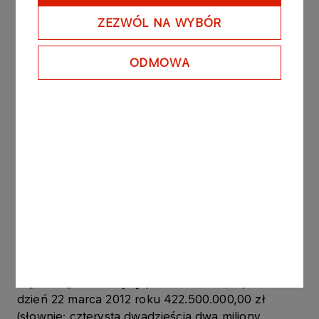
ZEZWÓL NA WYBÓR
Obligacje zostały wyemitowane jako
zdematerializowane, niezabezpieczone obligacje
dyskontowe na okaziciela. Wykup Obligacji
ODMOWA
zostanie dokonany według wartości nominalnej
Obligacji.
PGNiG nie przewiduje wprowadzenia Obligacji do
publicznego obrotu.
Celem Programu jest efektywne zarządzanie
płynnością krótkoterminową w Grupie Kapitałowej
PGNiG.
Po dokonaniu powyższych emisji, łączna wartość
nominalna obligacji, wyemitowanych w ramach
tego Programu i będących w obrocie, wynosi na
dzień 22 marca 2012 roku 422.500.000,00 zł
(słownie: czterysta dwadzieścia dwa miliony