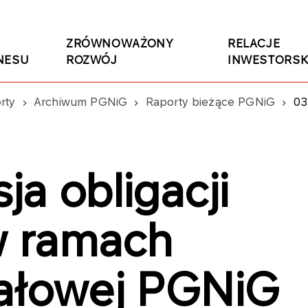
ZRÓWNOWAŻONY
RELACJE
NESU
ROZWÓJ
INWESTORSK
rty
Archiwum PGNiG
Raporty bieżące PGNiG
03
a obligacji
 ramach
tałowej PGNiG