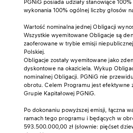
PGNiG posiada udziały stanowiące 100% 
wykonania 100% ogólnej liczby głosów 
Wartość nominalna jednej Obligacji wynosi
Wszystkie wyemitowane Obligacje są den
zaoferowane w trybie emisji niepubliczne
Polskiej.
Obligacje zostały wyemitowane jako zdem
dyskontowe na okaziciela. Wykup Obligac
nominalnej Obligacji. PGNiG nie przewid
obrotu. Celem Programu jest efektywne 
Grupie Kapitałowej PGNiG.
Po dokonaniu powyższej emisji, łączna w
ramach tego programu i będących w obroc
593.500.000,00 zł (słownie: pięćset dziew