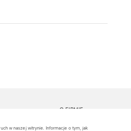
O FIRMIE
głoś zapytanie lub
Sponsoring
uch w naszej witrynie. Informacje o tym, jak
eklamację