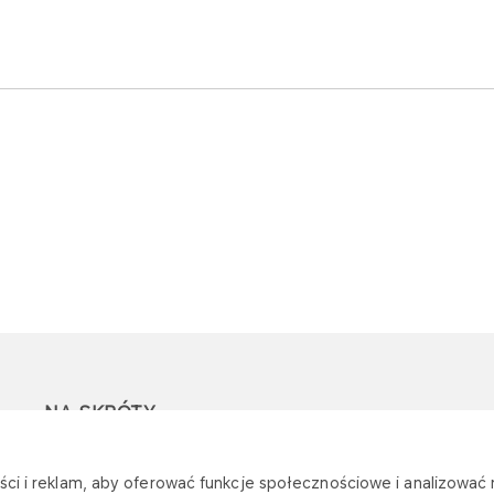
NA SKRÓTY
Ostrzeżenie przed
Przetargi
Z
ci i reklam, aby oferować funkcje społecznościowe i analizować r
oszustwami
r