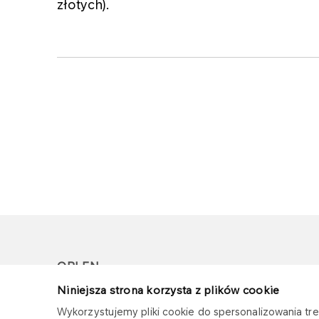
złotych).
ORLEN
Niniejsza strona korzysta z plików cookie
Copyright © 1996-2026
Wykorzystujemy pliki cookie do spersonalizowania treś
Wszystkie prawa zastrzeżone