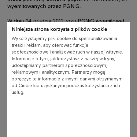
wyemitowanych przez PGNiG.
W dniu 24 grudnia 2012 roku PGNiG wyemitował
obligacje ("Obligacje") w ramach Programu Emisji
Niniejsza strona korzysta z plików cookie
Obligacji Krótkoterminowych z dnia 1 grudnia 2010
Wykorzystujemy pliki cookie do spersonalizowania
roku ("Program"). Łączna wartość nominalna
treści i reklam, aby oferować funkcje
Obligacji wynosi 20.000.000,00 zł (słownie:
społecznościowe i analizować ruch w naszej witrynie.
dwadzieścia milionów złotych), w tym:
Informacje o tym, jak korzystasz z naszej witryny,
udostępniamy partnerom społecznościowym,
a) Emisja 200 obligacji o łącznej wartości
reklamowym i analitycznym. Partnerzy mogą
połączyć te informacje z innymi danymi otrzymanymi
20.000.000,00 zł (słownie: dwadzieścia milionów
od Ciebie lub uzyskanymi podczas korzystania z ich
złotych) z datą wykupu w dniu 25 stycznia 2013
usług.
roku, o rentowności 4,60% w skali roku, została
objęta przez Dolnośląska Spółkę Gazownictwa
Sp. z o.o., w której PGNiG posiada udziały
stanowiące 100% kapitału zakładowego,
uprawniające do wykonania 100% ogólnej liczby
głosów na Zgromadzeniu Wspólników.